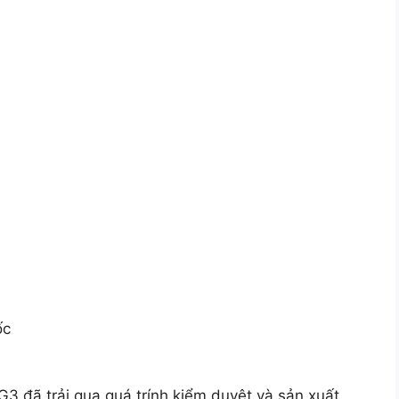
ốc
3 đã trải qua quá trính kiểm duyệt và sản xuất