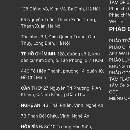
TẤM ỐP 
Phào chỉ
128 Giảng Võ, Kim Mã, Ba Đình, Hà Nội
Phào chỉ
65 Nguyễn Tuân, Thanh Xuân Trung,
WHITE
Thanh Xuân, Hà Nội
PHÀO 
Tòa nhà số 1, Đàm Quang Trung, Gia
PHÀO TR
Thụy, Long Biên, Hà Nội
PHÀO CH
ART WAL
TP.HỒ CHÍ MINH
: 128, đường số 2, khu
PHÀO LƯ
dân cư Kim Sơn, p. Tân Phong, q.7, HCM
KHUNG T
449 Tô Hiến Thành, phường 14, quận 10,
PHÀO GÓ
Hồ Chí Minh
TẤM FLA
TẤM ỐP 
CẦN THƠ
: 27 Nguyễn Tri Phương, P.An
CỘT
Khánh, Q.Ninh Kiều,Tp.Cần Thơ
MIẾNG Ố
NGHỆ AN
: 43 Thái Phiên, Vinh, Nghệ An
73 Phan Bội Châu, Vinh, Nghệ An
HÒA BÌNH
: Số 10 Trương Hán Siêu,