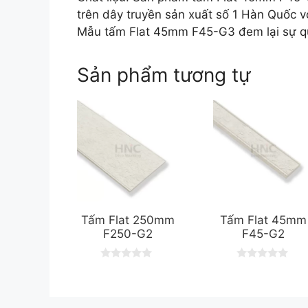
trên dây truyền sản xuất số 1 Hàn Quốc vớ
Mẫu tấm Flat 45mm F45-G3 đem lại sự qu
Sản phẩm tương tự
Tấm Flat 250mm
Tấm Flat 45mm
F250-G2
F45-G2
0
0
o
o
u
u
t
t
o
o