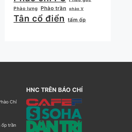
Phào trần
Phào lưng
phào V
Tân cổ điển
tấm ốp
HNC TRÊN BÁO CHÍ
Phào Chỉ
 ốp trần