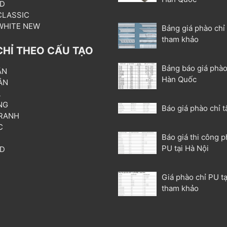
3D
 CLASSIC
 WHITE NEW
Bảng giá phào chỉ
tham khảo
CHỈ THEO CẤU TẠO
Bảng báo giá phào
ẦN
Hàn Quốc
ÂN
L
NG
Báo giá phào chỉ t
RANH
C
Báo giá thi công p
T
PU tại Hà Nội
3D
P
Giá phào chỉ PU tạ
tham khảo