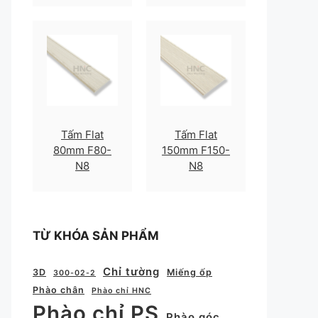
Tấm Flat
Tấm Flat
80mm F80-
150mm F150-
N8
N8
TỪ KHÓA SẢN PHẨM
Chỉ tường
3D
Miếng ốp
300-02-2
Phào chân
Phào chỉ HNC
Phào chỉ PS
Phào góc