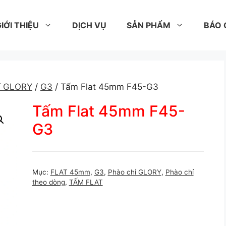
IỚI THIỆU
DỊCH VỤ
SẢN PHẨM
BÁO 
ỉ GLORY
/
G3
/ Tấm Flat 45mm F45-G3
Tấm Flat 45mm F45-
G3
Mục:
FLAT 45mm
,
G3
,
Phào chỉ GLORY
,
Phào chỉ
theo dòng
,
TẤM FLAT