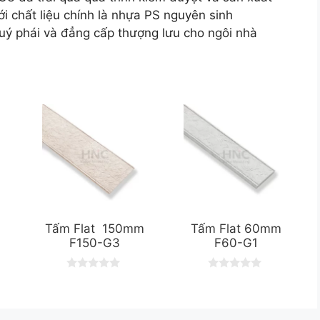
i chất liệu chính là nhựa PS nguyên sinh
ý phái và đẳng cấp thượng lưu cho ngôi nhà
Tấm Flat 150mm
Tấm Flat 60mm
F150-G3
F60-G1
0
0
o
o
u
u
t
t
o
o