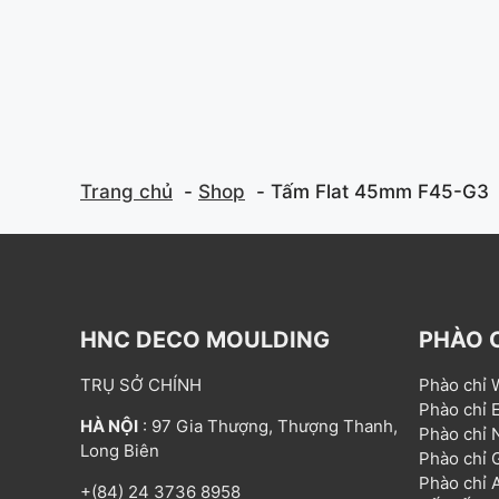
f
f
5
5
Trang chủ
Shop
Tấm Flat 45mm F45-G3
HNC DECO MOULDING
PHÀO 
TRỤ SỞ CHÍNH
Phào chỉ
Phào chỉ
HÀ NỘI
: 97 Gia Thượng, Thượng Thanh,
Phào chỉ
Long Biên
Phào chỉ
Phào chỉ
+(84) 24 3736 8958