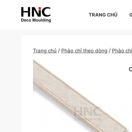
Skip
to
TRANG CHỦ
G
content
Trang chủ
/
Phào chỉ theo dòng
/
Phào ch