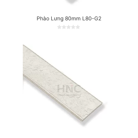
Phào Lưng 80mm L80-G2
0
o
u
t
o
f
5