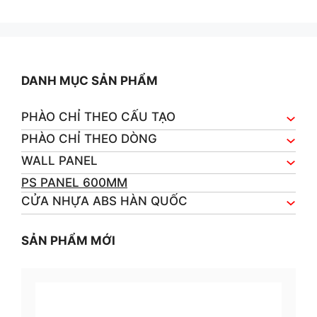
o
u
t
o
f
5
DANH MỤC SẢN PHẨM
PHÀO CHỈ THEO CẤU TẠO
PHÀO CHỈ THEO DÒNG
WALL PANEL
PS PANEL 600MM
CỬA NHỰA ABS HÀN QUỐC
SẢN PHẨM MỚI