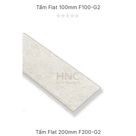
Tấm Flat 100mm F100-G2
0
o
u
t
o
f
5
Tấm Flat 200mm F200-G2