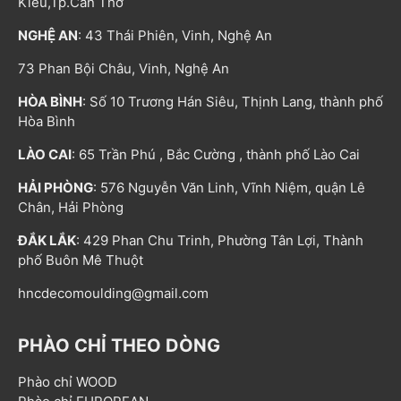
Kiều,Tp.Cần Thơ
NGHỆ AN
: 43 Thái Phiên, Vinh, Nghệ An
73 Phan Bội Châu, Vinh, Nghệ An
HÒA BÌNH
: Số 10 Trương Hán Siêu, Thịnh Lang, thành phố
Hòa Bình
LÀO CAI
: 65 Trần Phú , Bắc Cường , thành phố Lào Cai
HẢI PHÒNG
: 576 Nguyễn Văn Linh, Vĩnh Niệm, quận Lê
Chân, Hải Phòng
ĐẮK LẮK
: 429 Phan Chu Trinh, Phường Tân Lợi, Thành
phố Buôn Mê Thuột
hncdecomoulding@gmail.com
PHÀO CHỈ THEO DÒNG
Phào chỉ WOOD