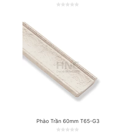
0
o
u
t
o
f
5
Phào Trần 60mm T65-G3
0