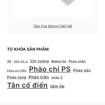
Tấm Flat 80mm F80-N8
TỪ KHÓA SẢN PHẨM
Chỉ tường
3D
Miếng ốp
Phào chân
300-02-2
Phào chỉ PS
Phào góc
Phào chỉ HNC
Phào trần
Phào lưng
phào V
Tân cổ điển
tấm ốp