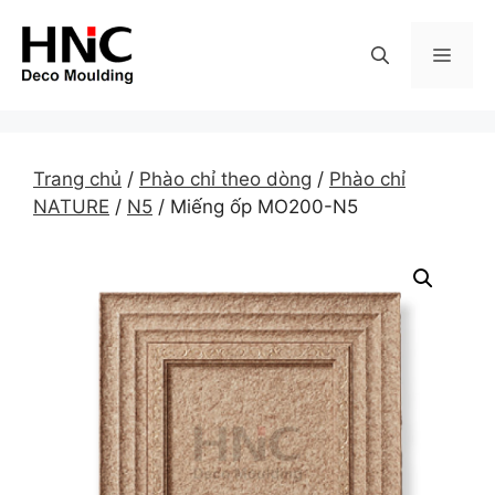
Skip
to
MEN
content
Trang chủ
/
Phào chỉ theo dòng
/
Phào chỉ
NATURE
/
N5
/ Miếng ốp MO200-N5