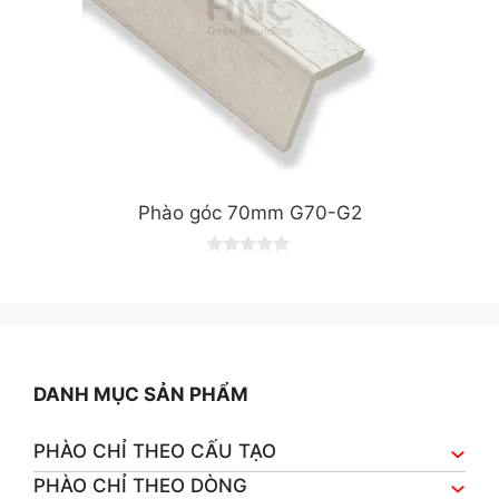
Phào góc 70mm G70-G2
0
o
u
t
o
f
5
DANH MỤC SẢN PHẨM
PHÀO CHỈ THEO CẤU TẠO
PHÀO CHỈ THEO DÒNG