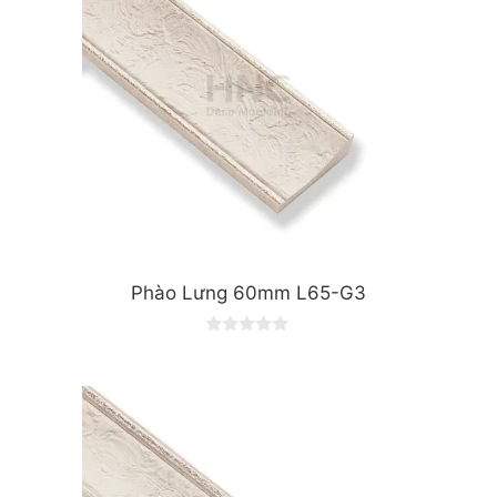
Phào Lưng 60mm L65-G3
0
o
u
t
o
f
5