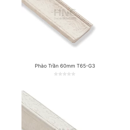
Phào Trần 60mm T65-G3
0
o
u
t
o
f
5