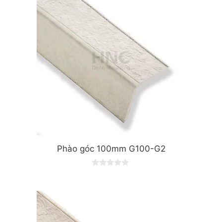
Phào góc 100mm G100-G2
0
o
u
t
o
f
5