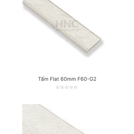
Tấm Flat 60mm F60-G2
0
o
u
t
o
f
5