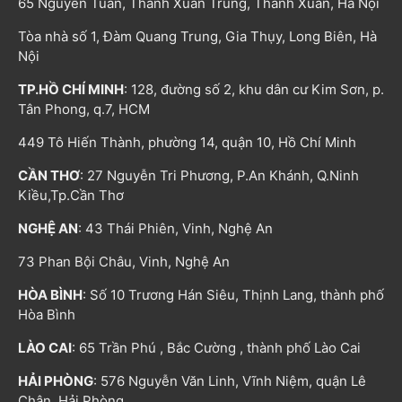
65 Nguyễn Tuân, Thanh Xuân Trung, Thanh Xuân, Hà Nội
Tòa nhà số 1, Đàm Quang Trung, Gia Thụy, Long Biên, Hà
Nội
TP.HỒ CHÍ MINH
: 128, đường số 2, khu dân cư Kim Sơn, p.
Tân Phong, q.7, HCM
449 Tô Hiến Thành, phường 14, quận 10, Hồ Chí Minh
CẦN THƠ
: 27 Nguyễn Tri Phương, P.An Khánh, Q.Ninh
Kiều,Tp.Cần Thơ
NGHỆ AN
: 43 Thái Phiên, Vinh, Nghệ An
73 Phan Bội Châu, Vinh, Nghệ An
HÒA BÌNH
: Số 10 Trương Hán Siêu, Thịnh Lang, thành phố
Hòa Bình
LÀO CAI
: 65 Trần Phú , Bắc Cường , thành phố Lào Cai
HẢI PHÒNG
: 576 Nguyễn Văn Linh, Vĩnh Niệm, quận Lê
Chân, Hải Phòng