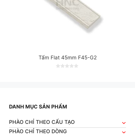
Tấm Flat 45mm F45-G2
0
o
u
t
o
f
5
DANH MỤC SẢN PHẨM
PHÀO CHỈ THEO CẤU TẠO
PHÀO CHỈ THEO DÒNG