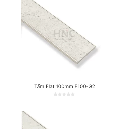
Tấm Flat 100mm F100-G2
0
o
u
t
o
f
5