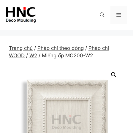
Skip
to
MEN
content
Trang chủ
/
Phào chỉ theo dòng
/
Phào chỉ
WOOD
/
W2
/ Miếng ốp MO200-W2