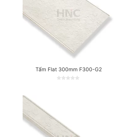
Tấm Flat 300mm F300-G2
0
o
u
t
o
f
5