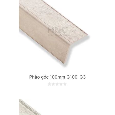
Phào góc 100mm G100-G3
0
o
u
t
o
f
5