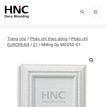
Skip
to
MEN
content
Trang chủ
/
Phào chỉ theo dòng
/
Phào chỉ
EUROPEAN
/
E1
/ Miếng ốp MO250-E1