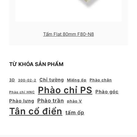
Tấm Flat 80mm F80-N8
TỪ KHÓA SẢN PHẨM
Chỉ tường
3D
Miếng ốp
Phào chân
300-02-2
Phào chỉ PS
Phào góc
Phào chỉ HNC
Phào trần
Phào lưng
phào V
Tân cổ điển
tấm ốp