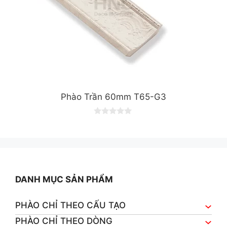
Phào Trần 60mm T65-G3
0
o
u
t
o
f
5
DANH MỤC SẢN PHẨM
PHÀO CHỈ THEO CẤU TẠO
PHÀO CHỈ THEO DÒNG