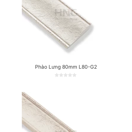
Phào Lưng 80mm L80-G2
0
o
u
t
o
f
5