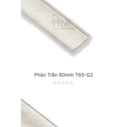
Phào Trần 60mm T65-G2
0
o
u
t
o
f
5