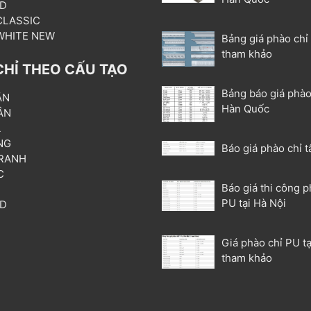
3D
 CLASSIC
 WHITE NEW
Bảng giá phào chỉ
tham khảo
CHỈ THEO CẤU TẠO
Bảng báo giá phào
ẦN
Hàn Quốc
ÂN
L
NG
Báo giá phào chỉ t
RANH
C
Báo giá thi công p
T
PU tại Hà Nội
3D
P
Giá phào chỉ PU tạ
tham khảo