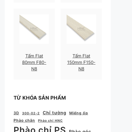
Tấm Flat
Tấm Flat
80mm F80-
150mm F150-
N8
N8
TỪ KHÓA SẢN PHẨM
Chỉ tường
3D
Miếng ốp
300-02-2
Phào chân
Phào chỉ HNC
Phào chỉ PS
Phào góc