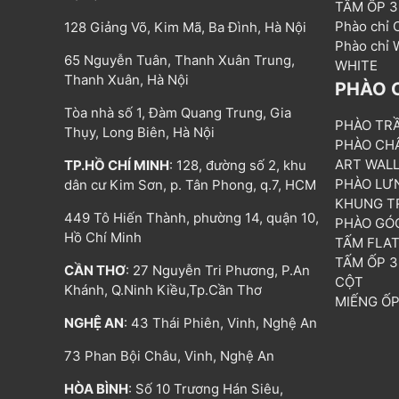
TẤM ỐP 
Phào chỉ
128 Giảng Võ, Kim Mã, Ba Đình, Hà Nội
Phào chỉ
65 Nguyễn Tuân, Thanh Xuân Trung,
WHITE
Thanh Xuân, Hà Nội
PHÀO 
Tòa nhà số 1, Đàm Quang Trung, Gia
PHÀO TR
Thụy, Long Biên, Hà Nội
PHÀO CH
ART WAL
TP.HỒ CHÍ MINH
: 128, đường số 2, khu
PHÀO LƯ
dân cư Kim Sơn, p. Tân Phong, q.7, HCM
KHUNG T
449 Tô Hiến Thành, phường 14, quận 10,
PHÀO GÓ
Hồ Chí Minh
TẤM FLA
TẤM ỐP 
CẦN THƠ
: 27 Nguyễn Tri Phương, P.An
CỘT
Khánh, Q.Ninh Kiều,Tp.Cần Thơ
MIẾNG Ố
NGHỆ AN
: 43 Thái Phiên, Vinh, Nghệ An
73 Phan Bội Châu, Vinh, Nghệ An
HÒA BÌNH
: Số 10 Trương Hán Siêu,