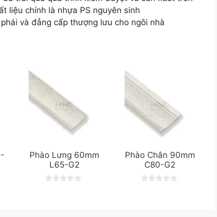
ất liệu chính là nhựa PS nguyên sinh
hái và đẳng cấp thượng lưu cho ngôi nhà
-
Phào Lưng 60mm
Phào Chân 90mm
L65-G2
C80-G2
0
0
o
o
u
u
t
t
o
o