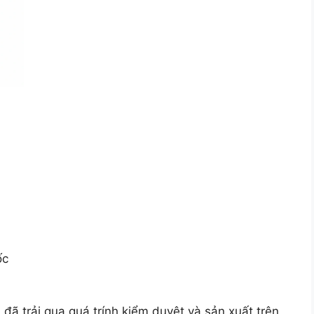
ốc
ã trải qua quá trính kiểm duyệt và sản xuất trên