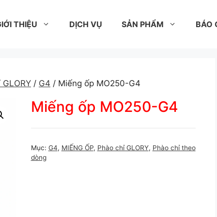
IỚI THIỆU
DỊCH VỤ
SẢN PHẨM
BÁO 
ỉ GLORY
/
G4
/ Miếng ốp MO250-G4
Miếng ốp MO250-G4
Mục:
G4
,
MIẾNG ỐP
,
Phào chỉ GLORY
,
Phào chỉ theo
dòng