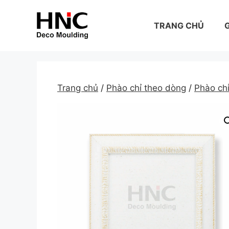
Skip
to
TRANG CHỦ
G
content
Trang chủ
/
Phào chỉ theo dòng
/
Phào ch