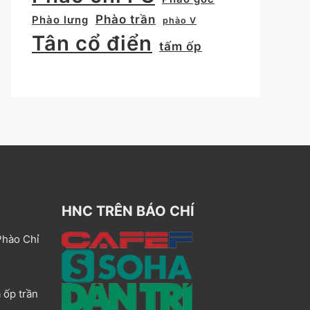
Phào trần
Phào lưng
phào V
Tân cổ điển
tấm ốp
HNC TRÊN BÁO CHÍ
Phào Chỉ
 ốp trần