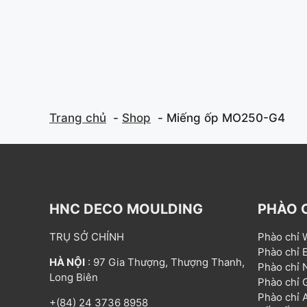
f
f
5
5
Trang chủ
Shop
Miếng ốp MO250-G4
HNC DECO MOULDING
PHÀO 
TRỤ SỞ CHÍNH
Phào chỉ
Phào chỉ
HÀ NỘI
: 97 Gia Thượng, Thượng Thanh,
Phào chỉ
Long Biên
Phào chỉ
Phào chỉ
+(84) 24 3736 8958