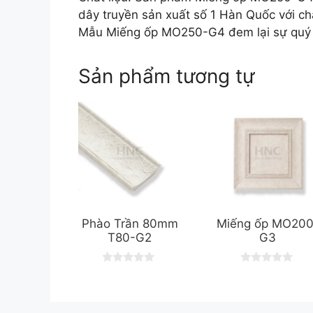
dây truyền sản xuất số 1 Hàn Quốc với ch
Mẫu Miếng ốp MO250-G4 đem lại sự quý p
Sản phẩm tương tự
Phào Trần 80mm
Miếng ốp MO200
T80-G2
G3
0
0
o
o
u
u
t
t
o
o