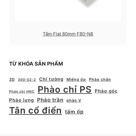
Tấm Flat 80mm F80-N8
TỪ KHÓA SẢN PHẨM
Chỉ tường
3D
Miếng ốp
Phào chân
300-02-2
Phào chỉ PS
Phào góc
Phào chỉ HNC
Phào trần
Phào lưng
phào V
Tân cổ điển
tấm ốp