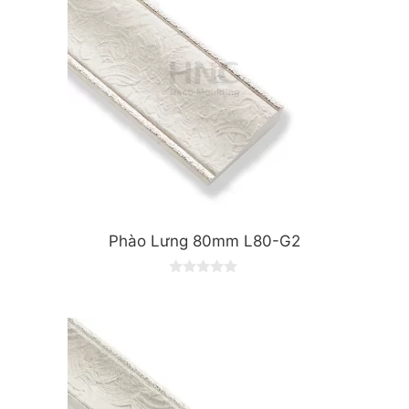
Phào Lưng 80mm L80-G2
0
o
u
t
o
f
5