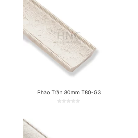
Phào Trần 80mm T80-G3
0
o
u
t
o
f
5