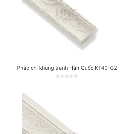
Phào chỉ khung tranh Hàn Quốc KT40-G2
0
o
u
t
o
f
5