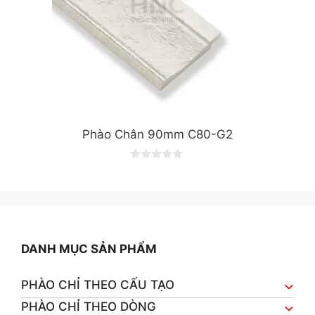
Phào Chân 90mm C80-G2
0
o
u
t
o
f
5
DANH MỤC SẢN PHẨM
PHÀO CHỈ THEO CẤU TẠO
PHÀO CHỈ THEO DÒNG