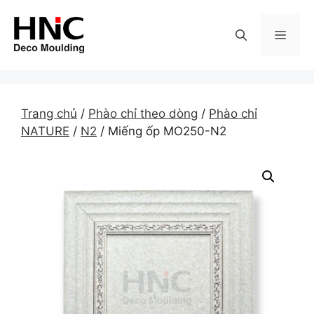
Skip
to
MEN
content
Trang chủ
/
Phào chỉ theo dòng
/
Phào chỉ
NATURE
/
N2
/ Miếng ốp MO250-N2