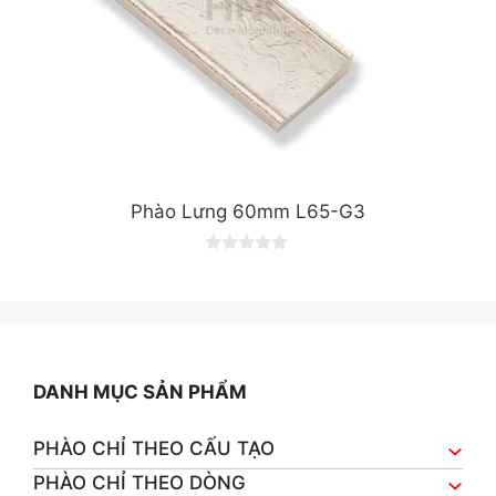
Phào Lưng 60mm L65-G3
0
o
u
t
o
f
5
DANH MỤC SẢN PHẨM
PHÀO CHỈ THEO CẤU TẠO
PHÀO CHỈ THEO DÒNG