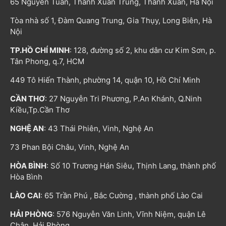
65 Nguyễn Tuân, Thanh Xuân Trung, Thanh Xuân, Hà Nội
Tòa nhà số 1, Đàm Quang Trung, Gia Thụy, Long Biên, Hà
Nội
TP.HỒ CHÍ MINH
: 128, đường số 2, khu dân cư Kim Sơn, p.
Tân Phong, q.7, HCM
449 Tô Hiến Thành, phường 14, quận 10, Hồ Chí Minh
CẦN THƠ
: 27 Nguyễn Tri Phương, P.An Khánh, Q.Ninh
Kiều,Tp.Cần Thơ
NGHỆ AN
: 43 Thái Phiên, Vinh, Nghệ An
73 Phan Bội Châu, Vinh, Nghệ An
HÒA BÌNH
: Số 10 Trương Hán Siêu, Thịnh Lang, thành phố
Hòa Bình
LÀO CAI
: 65 Trần Phú , Bắc Cường , thành phố Lào Cai
HẢI PHÒNG
: 576 Nguyễn Văn Linh, Vĩnh Niệm, quận Lê
Chân, Hải Phòng