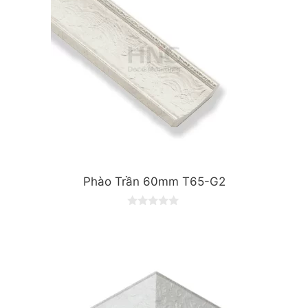
Phào Trần 60mm T65-G2
0
o
u
t
o
f
5