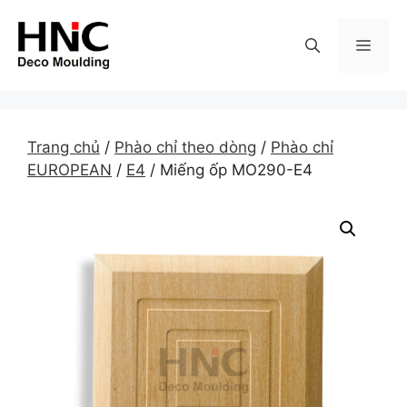
Skip
to
MEN
content
Trang chủ
/
Phào chỉ theo dòng
/
Phào chỉ
EUROPEAN
/
E4
/ Miếng ốp MO290-E4