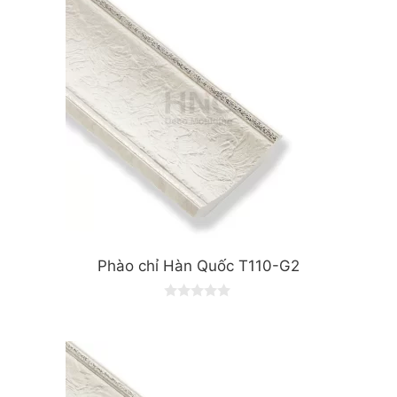
Phào chỉ Hàn Quốc T110-G2
0
o
u
t
o
f
5