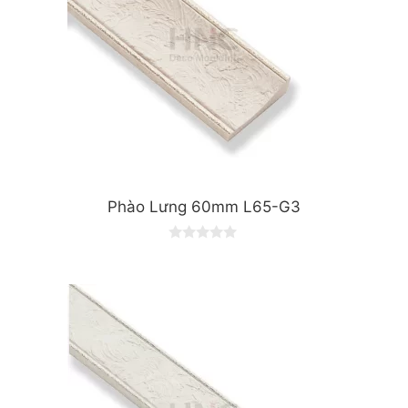
Phào Lưng 60mm L65-G3
0
o
u
t
o
f
5