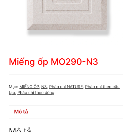
Miếng ốp MO290-N3
Mục:
MIẾNG ỐP
,
N3
,
Phào chỉ NATURE
,
Phào chỉ theo cấu
tạo
,
Phào chỉ theo dòng
Mô tả
Mô tả