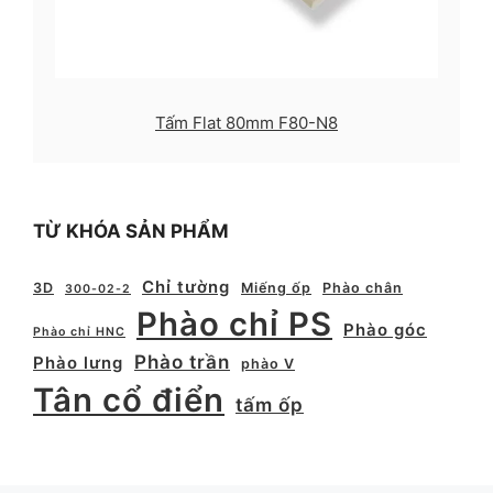
Tấm Flat 80mm F80-N8
TỪ KHÓA SẢN PHẨM
Chỉ tường
3D
Miếng ốp
Phào chân
300-02-2
Phào chỉ PS
Phào góc
Phào chỉ HNC
Phào trần
Phào lưng
phào V
Tân cổ điển
tấm ốp