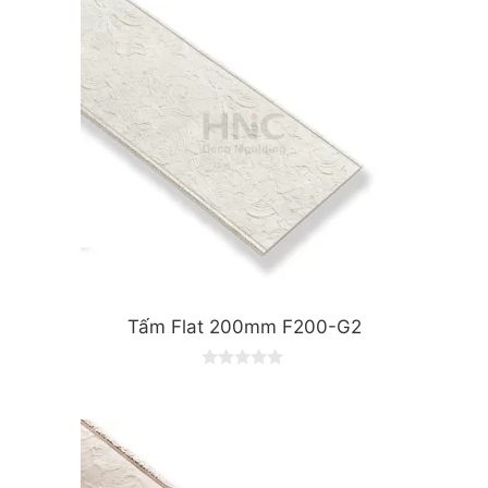
Tấm Flat 200mm F200-G2
0
o
u
t
o
f
5