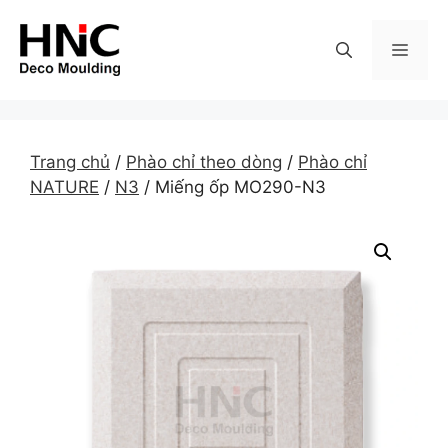
Skip
to
MEN
content
Trang chủ
/
Phào chỉ theo dòng
/
Phào chỉ
NATURE
/
N3
/ Miếng ốp MO290-N3