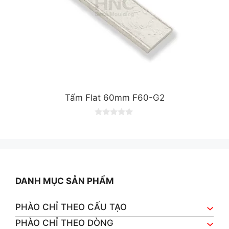
Tấm Flat 60mm F60-G2
0
o
u
t
o
f
5
DANH MỤC SẢN PHẨM
PHÀO CHỈ THEO CẤU TẠO
PHÀO CHỈ THEO DÒNG