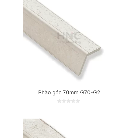
Phào góc 70mm G70-G2
0
o
u
t
o
f
5