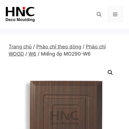
Skip
to
MEN
content
Trang chủ
/
Phào chỉ theo dòng
/
Phào chỉ
WOOD
/
W6
/ Miếng ốp MO290-W6