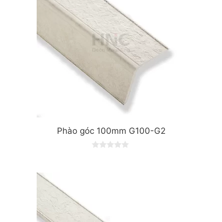
Phào góc 100mm G100-G2
0
o
u
t
o
f
5