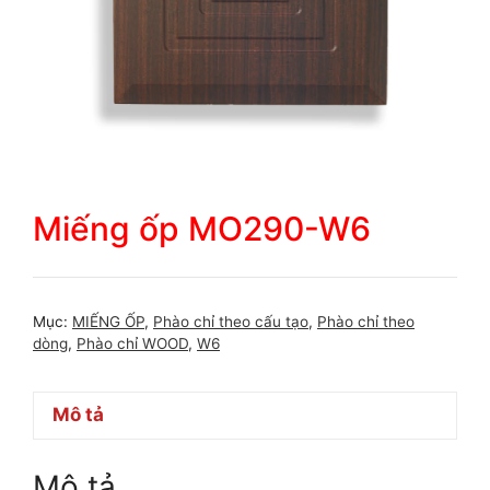
Miếng ốp MO290-W6
Mục:
MIẾNG ỐP
,
Phào chỉ theo cấu tạo
,
Phào chỉ theo
dòng
,
Phào chỉ WOOD
,
W6
Mô tả
Mô tả