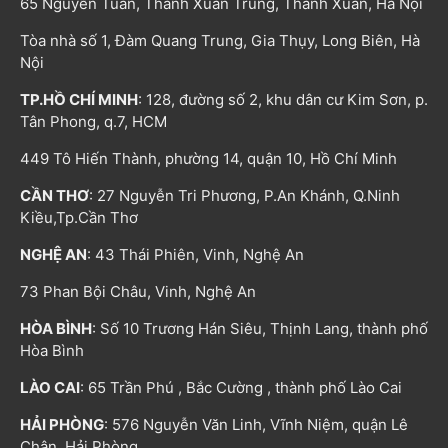
65 Nguyễn Tuân, Thanh Xuân Trung, Thanh Xuân, Hà Nội
Tòa nhà số 1, Đàm Quang Trung, Gia Thụy, Long Biên, Hà
Nội
TP.HỒ CHÍ MINH
: 128, đường số 2, khu dân cư Kim Sơn, p.
Tân Phong, q.7, HCM
449 Tô Hiến Thành, phường 14, quận 10, Hồ Chí Minh
CẦN THƠ
: 27 Nguyễn Tri Phương, P.An Khánh, Q.Ninh
Kiều,Tp.Cần Thơ
NGHỆ AN
: 43 Thái Phiên, Vinh, Nghệ An
73 Phan Bội Châu, Vinh, Nghệ An
HÒA BÌNH
: Số 10 Trương Hán Siêu, Thịnh Lang, thành phố
Hòa Bình
LÀO CAI
: 65 Trần Phú , Bắc Cường , thành phố Lào Cai
HẢI PHÒNG
: 576 Nguyễn Văn Linh, Vĩnh Niệm, quận Lê
Chân, Hải Phòng