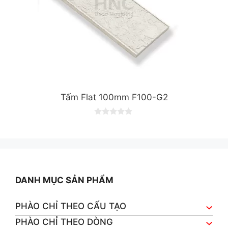
Tấm Flat 100mm F100-G2
0
o
u
t
o
f
5
DANH MỤC SẢN PHẨM
PHÀO CHỈ THEO CẤU TẠO
PHÀO CHỈ THEO DÒNG