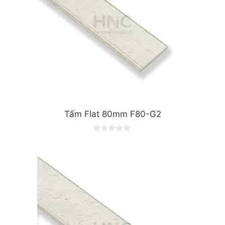
Tấm Flat 80mm F80-G2
0
o
u
t
o
f
5