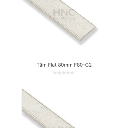
Tấm Flat 80mm F80-G2
0
o
u
t
o
f
5