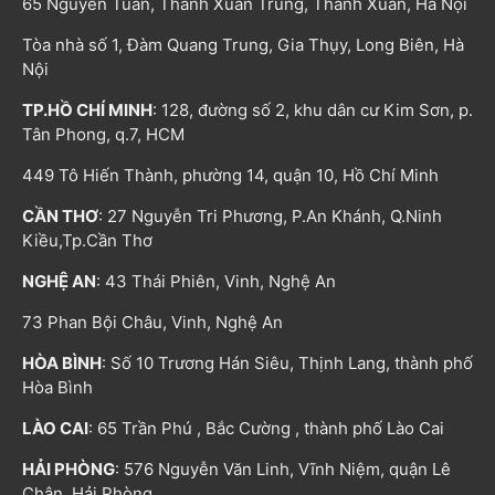
65 Nguyễn Tuân, Thanh Xuân Trung, Thanh Xuân, Hà Nội
Tòa nhà số 1, Đàm Quang Trung, Gia Thụy, Long Biên, Hà
Nội
TP.HỒ CHÍ MINH
: 128, đường số 2, khu dân cư Kim Sơn, p.
Tân Phong, q.7, HCM
449 Tô Hiến Thành, phường 14, quận 10, Hồ Chí Minh
CẦN THƠ
: 27 Nguyễn Tri Phương, P.An Khánh, Q.Ninh
Kiều,Tp.Cần Thơ
NGHỆ AN
: 43 Thái Phiên, Vinh, Nghệ An
73 Phan Bội Châu, Vinh, Nghệ An
HÒA BÌNH
: Số 10 Trương Hán Siêu, Thịnh Lang, thành phố
Hòa Bình
LÀO CAI
: 65 Trần Phú , Bắc Cường , thành phố Lào Cai
HẢI PHÒNG
: 576 Nguyễn Văn Linh, Vĩnh Niệm, quận Lê
Chân, Hải Phòng