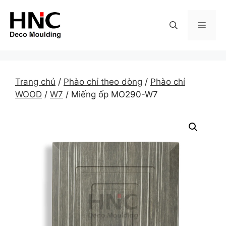
Skip
to
MEN
content
Trang chủ
/
Phào chỉ theo dòng
/
Phào chỉ
WOOD
/
W7
/ Miếng ốp MO290-W7