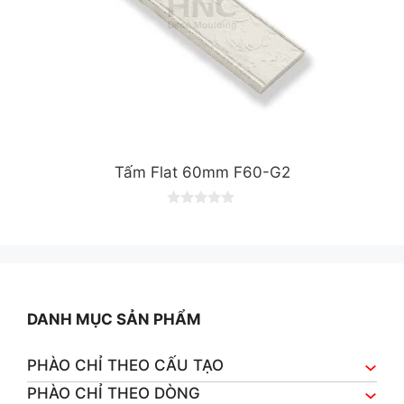
Tấm Flat 60mm F60-G2
0
o
u
t
o
f
5
DANH MỤC SẢN PHẨM
PHÀO CHỈ THEO CẤU TẠO
PHÀO CHỈ THEO DÒNG