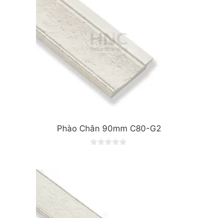
Phào Chân 90mm C80-G2
0
o
u
t
o
f
5