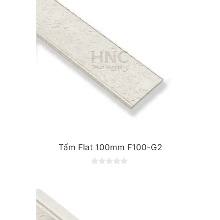
Tấm Flat 100mm F100-G2
0
o
u
t
o
f
5