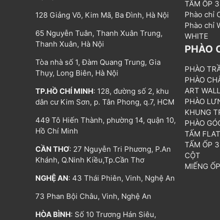
TẤM ỐP 
Phào chỉ
128 Giảng Võ, Kim Mã, Ba Đình, Hà Nội
Phào chỉ
65 Nguyễn Tuân, Thanh Xuân Trung,
WHITE
Thanh Xuân, Hà Nội
PHÀO 
Tòa nhà số 1, Đàm Quang Trung, Gia
PHÀO TR
Thụy, Long Biên, Hà Nội
PHÀO CH
ART WAL
TP.HỒ CHÍ MINH
: 128, đường số 2, khu
PHÀO LƯ
dân cư Kim Sơn, p. Tân Phong, q.7, HCM
KHUNG T
449 Tô Hiến Thành, phường 14, quận 10,
PHÀO GÓ
Hồ Chí Minh
TẤM FLA
TẤM ỐP 
CẦN THƠ
: 27 Nguyễn Tri Phương, P.An
CỘT
Khánh, Q.Ninh Kiều,Tp.Cần Thơ
MIẾNG Ố
NGHỆ AN
: 43 Thái Phiên, Vinh, Nghệ An
73 Phan Bội Châu, Vinh, Nghệ An
HÒA BÌNH
: Số 10 Trương Hán Siêu,