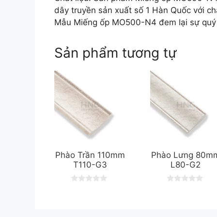
dây truyền sản xuất số 1 Hàn Quốc với ch
Mẫu Miếng ốp MO500-N4 đem lại sự quý p
Sản phẩm tương tự
Phào Trần 110mm
Phào Lưng 80m
T110-G3
L80-G2
0
0
o
o
u
u
t
t
o
o