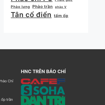
Phào trần
Phào lưng
phào V
Tân cổ điển
tấm ốp
HNC TRÊN BÁO CHÍ
Phào Chỉ
 ốp trần