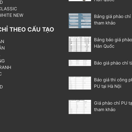
3D
 CLASSIC
 WHITE NEW
Bảng giá phào chỉ
tham khảo
CHỈ THEO CẤU TẠO
Bảng báo giá phào
ẦN
Hàn Quốc
ÂN
L
NG
Báo giá phào chỉ t
RANH
C
Báo giá thi công p
T
PU tại Hà Nội
3D
P
Giá phào chỉ PU tạ
tham khảo