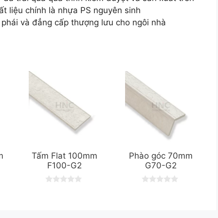
ất liệu chính là nhựa PS nguyên sinh
hái và đẳng cấp thượng lưu cho ngôi nhà
m
Tấm Flat 100mm
Phào góc 70mm
F100-G2
G70-G2
0
0
o
o
u
u
t
t
o
o