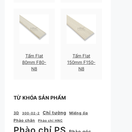
Tấm Flat
Tấm Flat
80mm F80-
150mm F150-
N8
N8
TỪ KHÓA SẢN PHẨM
Chỉ tường
3D
Miếng ốp
300-02-2
Phào chân
Phào chỉ HNC
Phào chỉ PS
Phào góc