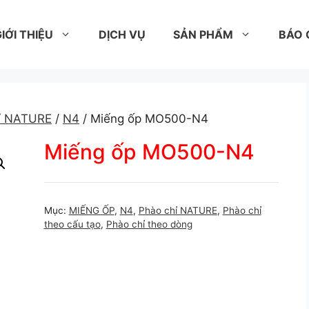
IỚI THIỆU
DỊCH VỤ
SẢN PHẨM
BÁO 
ỉ NATURE
/
N4
/ Miếng ốp MO500-N4
Miếng ốp MO500-N4
Mục:
MIẾNG ỐP
,
N4
,
Phào chỉ NATURE
,
Phào chỉ
theo cấu tạo
,
Phào chỉ theo dòng