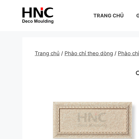
Skip
to
TRANG CHỦ
G
content
Trang chủ
/
Phào chỉ theo dòng
/
Phào ch