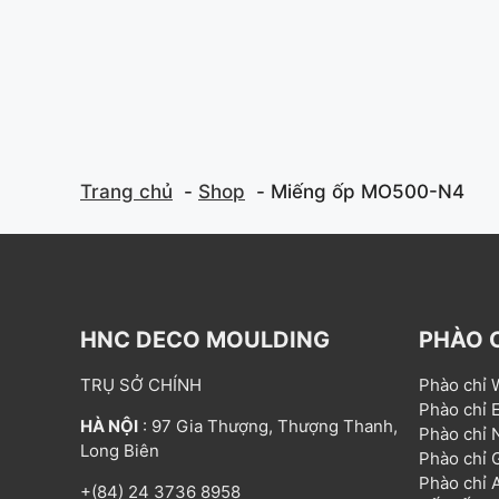
f
f
5
5
Trang chủ
Shop
Miếng ốp MO500-N4
HNC DECO MOULDING
PHÀO 
TRỤ SỞ CHÍNH
Phào chỉ
Phào chỉ
HÀ NỘI
: 97 Gia Thượng, Thượng Thanh,
Phào chỉ
Long Biên
Phào chỉ
Phào chỉ
+(84) 24 3736 8958