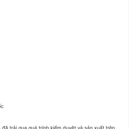
ốc
ã trải qua quá trính kiểm duyệt và sản xuất trên