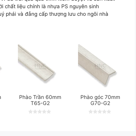
i chất liệu chính là nhựa PS nguyên sinh
ý phái và đẳng cấp thượng lưu cho ngôi nhà
m
Phào Trần 60mm
Phào góc 70mm
T65-G2
G70-G2
0
0
o
o
u
u
t
t
o
o