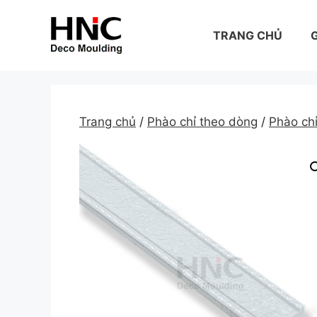
Skip
to
TRANG CHỦ
G
content
Trang chủ
/
Phào chỉ theo dòng
/
Phào ch