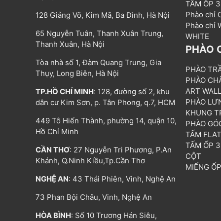
TẤM ỐP 
Phào chỉ
128 Giảng Võ, Kim Mã, Ba Đình, Hà Nội
Phào chỉ
65 Nguyễn Tuân, Thanh Xuân Trung,
WHITE
Thanh Xuân, Hà Nội
PHÀO 
Tòa nhà số 1, Đàm Quang Trung, Gia
PHÀO TR
Thụy, Long Biên, Hà Nội
PHÀO CH
ART WAL
TP.HỒ CHÍ MINH
: 128, đường số 2, khu
PHÀO LƯ
dân cư Kim Sơn, p. Tân Phong, q.7, HCM
KHUNG T
449 Tô Hiến Thành, phường 14, quận 10,
PHÀO GÓ
Hồ Chí Minh
TẤM FLA
TẤM ỐP 
CẦN THƠ
: 27 Nguyễn Tri Phương, P.An
CỘT
Khánh, Q.Ninh Kiều,Tp.Cần Thơ
MIẾNG Ố
NGHỆ AN
: 43 Thái Phiên, Vinh, Nghệ An
73 Phan Bội Châu, Vinh, Nghệ An
HÒA BÌNH
: Số 10 Trương Hán Siêu,