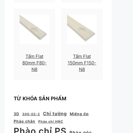
Tấm Flat
Tấm Flat
80mm F80-
150mm F150-
N8
N8
TỪ KHÓA SẢN PHẨM
Chỉ tường
3D
Miếng ốp
300-02-2
Phào chân
Phào chỉ HNC
Phào chỉ PS
Phào góc