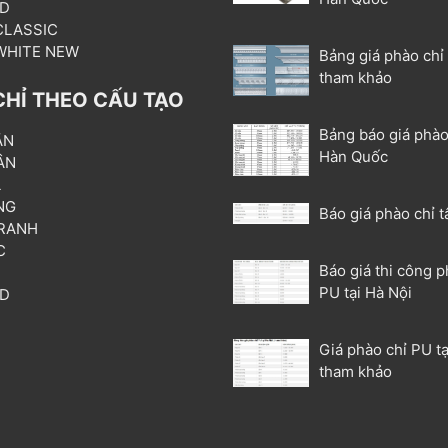
3D
 CLASSIC
 WHITE NEW
Bảng giá phào chỉ
tham khảo
CHỈ THEO CẤU TẠO
Bảng báo giá phào
ẦN
Hàn Quốc
ÂN
L
NG
Báo giá phào chỉ t
RANH
C
Báo giá thi công p
T
PU tại Hà Nội
3D
P
Giá phào chỉ PU tạ
tham khảo