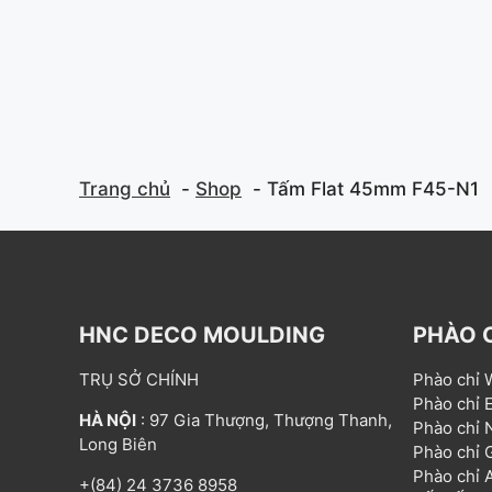
f
f
5
5
Trang chủ
Shop
Tấm Flat 45mm F45-N1
HNC DECO MOULDING
PHÀO 
TRỤ SỞ CHÍNH
Phào chỉ
Phào chỉ
HÀ NỘI
: 97 Gia Thượng, Thượng Thanh,
Phào chỉ
Long Biên
Phào chỉ
Phào chỉ
+(84) 24 3736 8958