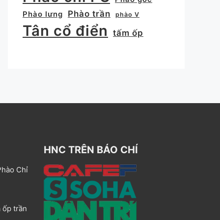
Phào trần
Phào lưng
phào V
Tân cổ điển
tấm ốp
HNC TRÊN BÁO CHÍ
Phào Chỉ
 ốp trần