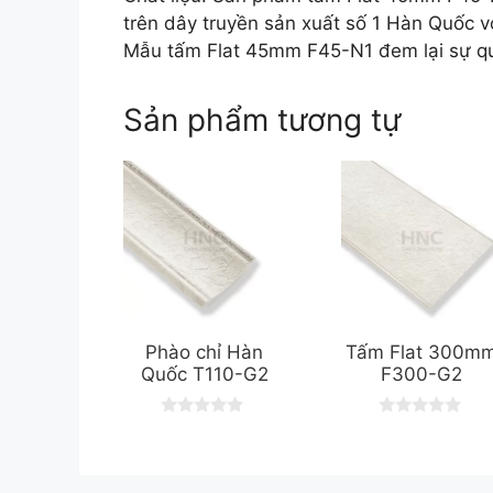
trên dây truyền sản xuất số 1 Hàn Quốc vớ
Mẫu tấm Flat 45mm F45-N1 đem lại sự qu
Sản phẩm tương tự
Phào chỉ Hàn
Tấm Flat 300m
Quốc T110-G2
F300-G2
0
0
o
o
u
u
t
t
o
o