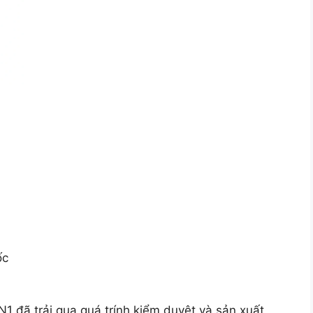
ốc
 đã trải qua quá trính kiểm duyệt và sản xuất