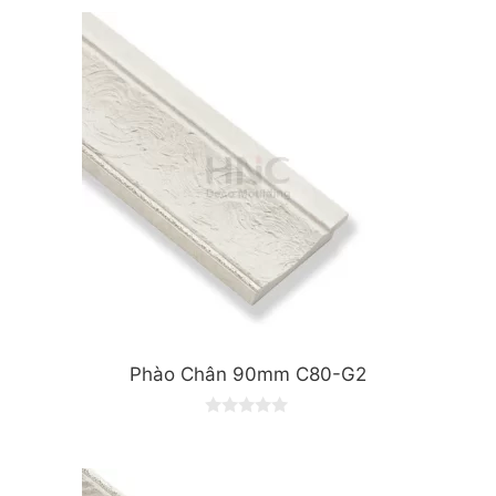
u
t
o
f
5
Phào Chân 90mm C80-G2
0
o
u
t
o