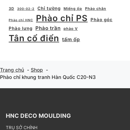
Chỉ tường
3D
Miếng ốp
Phào chân
300-02-2
Phào chỉ PS
Phào góc
Phào chỉ HNC
Phào trần
Phào lưng
phào V
Tân cổ điển
tấm ốp
Trang chủ
Shop
Phào chỉ khung tranh Hàn Quốc C20-N3
HNC DECO MOULDING
TRỤ SỞ CHÍNH