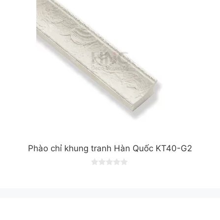
f
5
Phào chỉ khung tranh Hàn Quốc KT40-G2
0
o
u
t
o
f
5