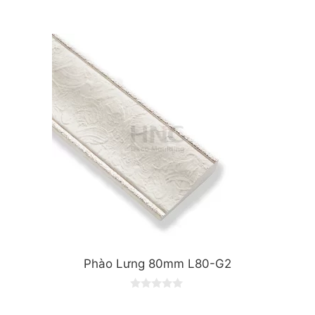
0
o
u
t
o
f
5
Phào Lưng 80mm L80-G2
0
o