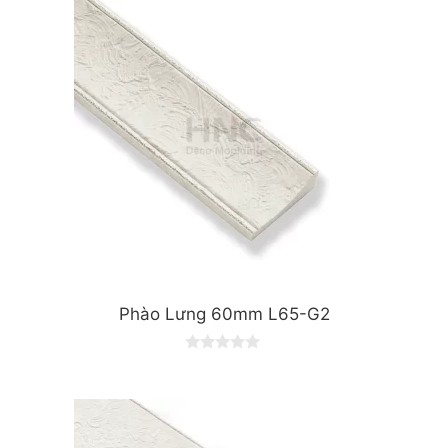
o
f
5
Phào Lưng 60mm L65-G2
0
o
u
t
o
f
5