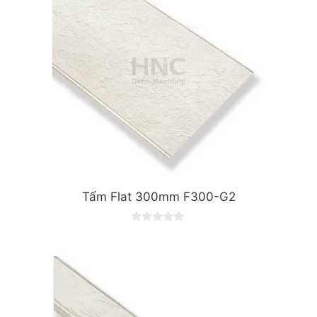
Tấm Flat 300mm F300-G2
0
o
u
t
o
f
5