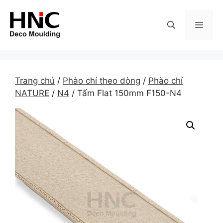
Skip
to
MEN
content
Trang chủ
/
Phào chỉ theo dòng
/
Phào chỉ
NATURE
/
N4
/ Tấm Flat 150mm F150-N4