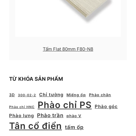
Tấm Flat 80mm F80-N8
TỪ KHÓA SẢN PHẨM
Chỉ tường
3D
Miếng ốp
Phào chân
300-02-2
Phào chỉ PS
Phào góc
Phào chỉ HNC
Phào trần
Phào lưng
phào V
Tân cổ điển
tấm ốp