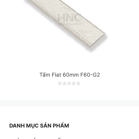
Tấm Flat 60mm F60-G2
0
o
u
t
o
f
5
DANH MỤC SẢN PHẨM