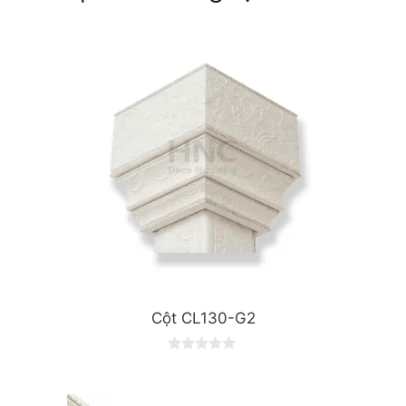
Cột CL130-G2
0
o
u
t