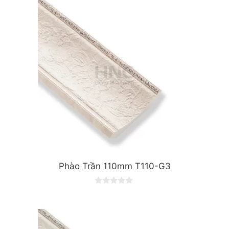
t
o
f
5
Phào Trần 110mm T110-G3
0
o
u
t
o
f