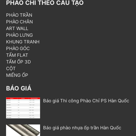
PHÀO CHỈ THEO CẤU TẠO
PHÀO TRẦN
PHÀO CHÂN
ART WALL
PHÀO LƯNG
KHUNG TRANH
PHÀO GÓC
TẤM FLAT
TẤM ỐP 3D
CỘT
MIẾNG ỐP
BÁO GIÁ
Báo giá Thi công Phào Chỉ PS Hàn Quốc
Báo giá phào nhựa ốp trần Hàn Quốc