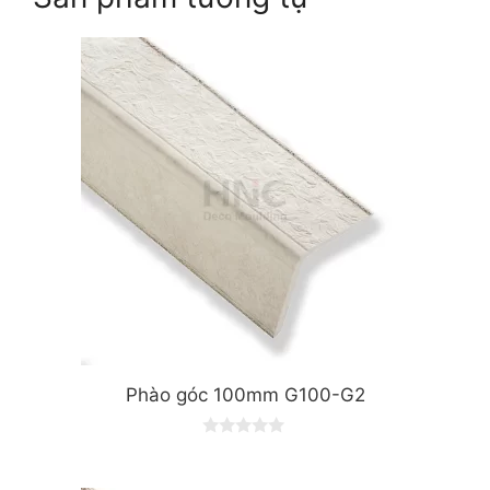
Phào góc 100mm G100-G2
0
o
u