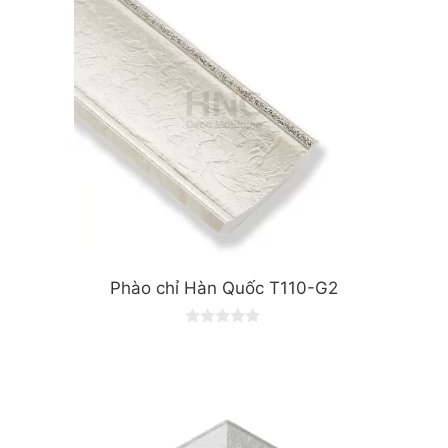
5
Phào chỉ Hàn Quốc T110-G2
0
o
u
t
o
f
5