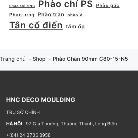
Phào chỉ PS
Phào góc
Phào chỉ HNC
Phào trần
Phào lưng
phào V
Tân cổ điển
tấm ốp
Trang chủ
Shop
Phào Chân 90mm C80-15-N5
HNC DECO MOULDING
TRỤ SỞ CHÍNH
HÀ NỘI
: 97 Gia Thượng, Thượng Thanh, Long Biên
+(84) 24 3736 8958