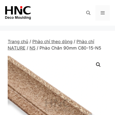
Skip
to
MEN
content
Trang chủ
/
Phào chỉ theo dòng
/
Phào chỉ
NATURE
/
N5
/ Phào Chân 90mm C80-15-N5