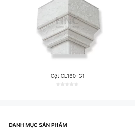
Cột CL160-G1
0
o
u
t
o
f
5
DANH MỤC SẢN PHẨM