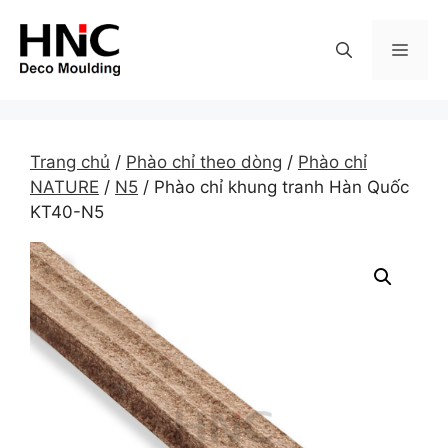
Skip
to
MEN
content
Trang chủ
/
Phào chỉ theo dòng
/
Phào chỉ
NATURE
/
N5
/ Phào chỉ khung tranh Hàn Quốc
KT40-N5