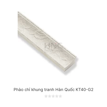
0
o
u
t
o
f
5
Phào chỉ khung tranh Hàn Quốc KT40-G2
0
o