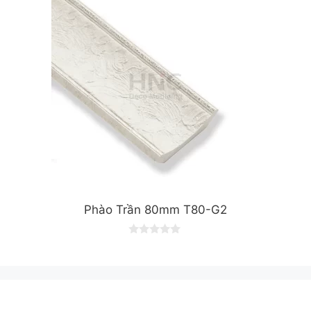
f
5
Phào Trần 80mm T80-G2
0
o
u
t
o
f
5