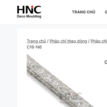
Skip
to
TRANG CHỦ
G
content
Trang chủ
/
Phào chỉ theo dòng
/
Phào ch
C16-N6