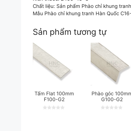
Chất liệu: Sản phẩm Phào chỉ khung tra
Mẫu Phào chỉ khung tranh Hàn Quốc C16-
Sản phẩm tương tự
Tấm Flat 100mm
Phào góc 100m
F100-G2
G100-G2
0
0
o
o
u
u
t
t
o
o