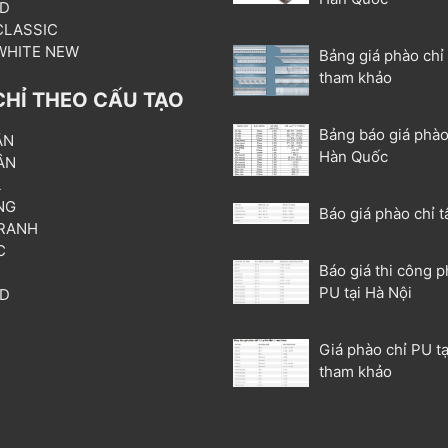
3D
 CLASSIC
 WHITE NEW
Bảng giá phào chỉ
tham khảo
CHỈ THEO CẤU TẠO
Bảng báo giá phào
ẦN
Hàn Quốc
ÂN
L
NG
Báo giá phào chỉ t
RANH
C
Báo giá thi công p
T
PU tại Hà Nội
3D
P
Giá phào chỉ PU tạ
tham khảo