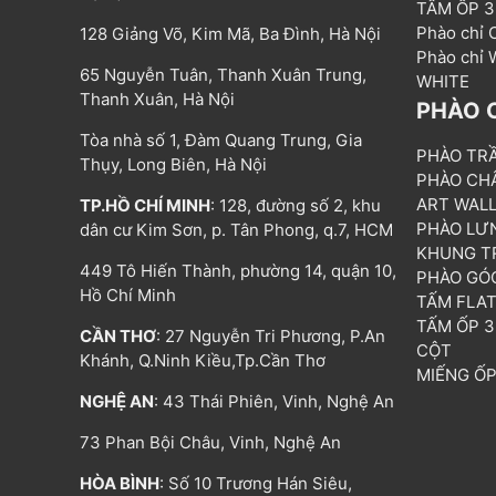
TẤM ỐP 
Phào chỉ
128 Giảng Võ, Kim Mã, Ba Đình, Hà Nội
Phào chỉ
65 Nguyễn Tuân, Thanh Xuân Trung,
WHITE
Thanh Xuân, Hà Nội
PHÀO 
Tòa nhà số 1, Đàm Quang Trung, Gia
PHÀO TR
Thụy, Long Biên, Hà Nội
PHÀO CH
ART WAL
TP.HỒ CHÍ MINH
: 128, đường số 2, khu
PHÀO LƯ
dân cư Kim Sơn, p. Tân Phong, q.7, HCM
KHUNG T
449 Tô Hiến Thành, phường 14, quận 10,
PHÀO GÓ
Hồ Chí Minh
TẤM FLA
TẤM ỐP 
CẦN THƠ
: 27 Nguyễn Tri Phương, P.An
CỘT
Khánh, Q.Ninh Kiều,Tp.Cần Thơ
MIẾNG Ố
NGHỆ AN
: 43 Thái Phiên, Vinh, Nghệ An
73 Phan Bội Châu, Vinh, Nghệ An
HÒA BÌNH
: Số 10 Trương Hán Siêu,