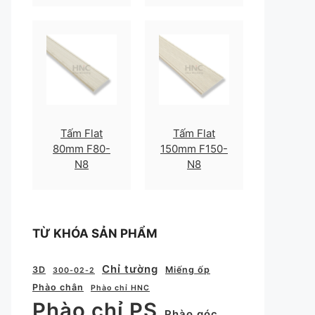
Tấm Flat
Tấm Flat
80mm F80-
150mm F150-
N8
N8
TỪ KHÓA SẢN PHẨM
Chỉ tường
3D
Miếng ốp
300-02-2
Phào chân
Phào chỉ HNC
Phào chỉ PS
Phào góc