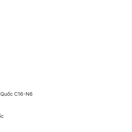
n Quốc C16-N6
ốc