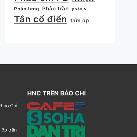
Phào trần
Phào lưng
phào V
Tân cổ điển
tấm ốp
HNC TRÊN BÁO CHÍ
Phào Chỉ
 ốp trần