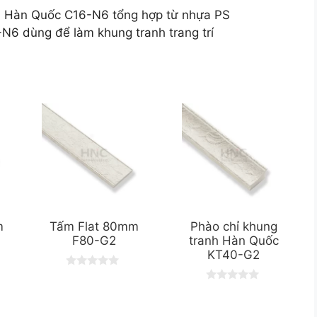
nh Hàn Quốc C16-N6 tổng hợp từ nhựa PS
N6 dùng để làm khung tranh trang trí
m
Tấm Flat 80mm
Phào chỉ khung
F80-G2
tranh Hàn Quốc
KT40-G2
0
o
0
u
o
t
u
o