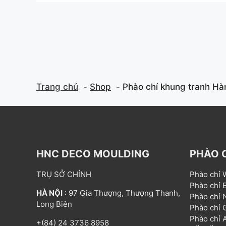
f
f
5
5
Trang chủ
Shop
Phào chỉ khung tranh H
HNC DECO MOULDING
PHÀO 
TRỤ SỞ CHÍNH
Phào chỉ
Phào chỉ
HÀ NỘI
: 97 Gia Thượng, Thượng Thanh,
Phào chỉ
Long Biên
Phào chỉ
Phào chỉ
+(84) 24 3736 8958