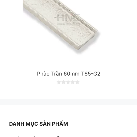
Phào Trần 60mm T65-G2
0
o
u
t
o
f
5
DANH MỤC SẢN PHẨM