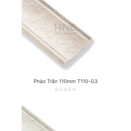
Phào Trần 110mm T110-G3
0
o
u
t
o
f
5