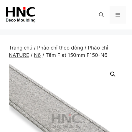
Skip
to
MEN
content
Trang chủ
/
Phào chỉ theo dòng
/
Phào chỉ
NATURE
/
N6
/ Tấm Flat 150mm F150-N6