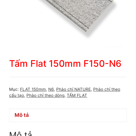
Tấm Flat 150mm F150-N6
Mục:
FLAT 150mm
,
N6
,
Phào chỉ NATURE
,
Phào chỉ theo
cấu tạo
,
Phào chỉ theo dòng
,
TẤM FLAT
Mô tả
Mô tả