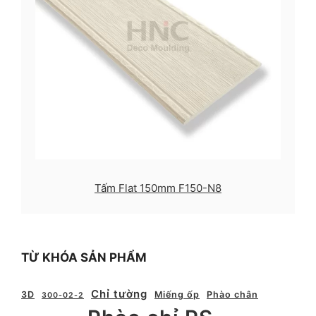
Tấm Flat 150mm F150-N8
TỪ KHÓA SẢN PHẨM
Chỉ tường
3D
Miếng ốp
Phào chân
300-02-2