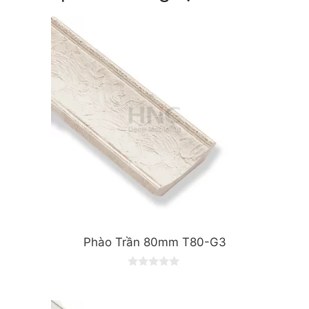
Phào Trần 80mm T80-G3
0
o
u
t