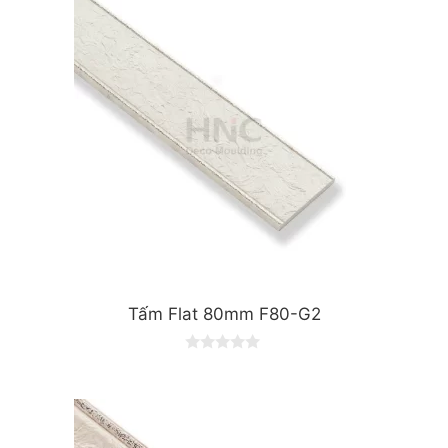
o
f
5
Tấm Flat 80mm F80-G2
0
o
u
t
o
f
5