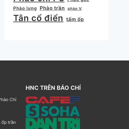
Phào trần
Phào lưng
phào V
Tân cổ điển
tấm ốp
HNC TRÊN BÁO CHÍ
Phào Chỉ
 ốp trần