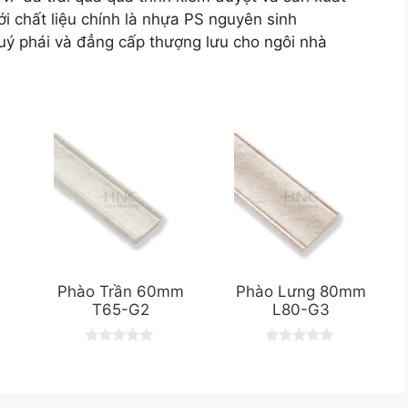
i chất liệu chính là nhựa PS nguyên sinh
ý phái và đẳng cấp thượng lưu cho ngôi nhà
Phào Trần 60mm
Phào Lưng 80mm
T65-G2
L80-G3
0
0
o
o
u
u
t
t
o
o