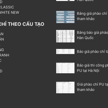
3D
 CLASSIC
 WHITE NEW
Bảng giá phào chỉ
tham khảo
CHỈ THEO CẤU TẠO
Bảng báo giá phào
ẦN
Hàn Quốc
ÂN
L
NG
Báo giá phào chỉ t
RANH
C
Báo giá thi công p
T
PU tại Hà Nội
3D
P
Giá phào chỉ PU tạ
tham khảo