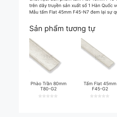
trên dây truyền sản xuất số 1 Hàn Quốc vớ
Mẫu tấm Flat 45mm F45-N7 đem lại sự qu
Sản phẩm tương tự
Phào Trần 80mm
Tấm Flat 45mm
T80-G2
F45-G2
0
0
o
o
u
u
t
t
o
o