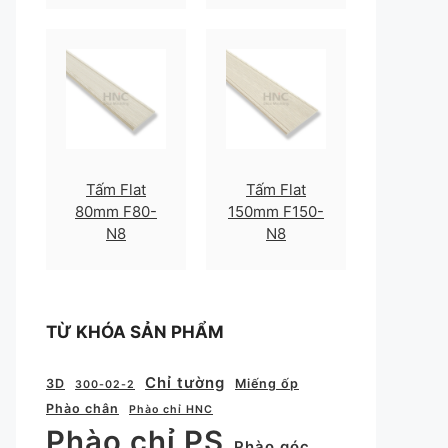
Tấm Flat
Tấm Flat
80mm F80-
150mm F150-
N8
N8
TỪ KHÓA SẢN PHẨM
Chỉ tường
3D
Miếng ốp
300-02-2
Phào chân
Phào chỉ HNC
Phào chỉ PS
Phào góc