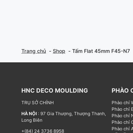
f
f
5
5
Trang chủ
Shop
Tấm Flat 45mm F45-N7
HNC DECO MOULDING
PHÀO 
TRỤ SỞ CHÍNH
Phào chỉ
Phào chỉ
HÀ NỘI
: 97 Gia Thượng, Thượng Thanh,
Phào chỉ
Long Biên
Phào chỉ
Phào chỉ
+(84) 24 3736 8958