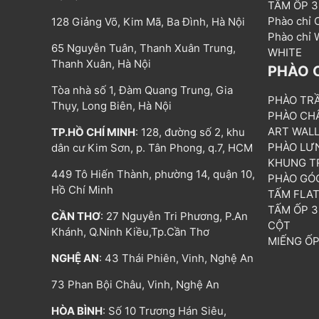
TẤM ỐP 
Phào chỉ
128 Giảng Võ, Kim Mã, Ba Đình, Hà Nội
Phào chỉ
65 Nguyễn Tuân, Thanh Xuân Trung,
WHITE
Thanh Xuân, Hà Nội
PHÀO 
Tòa nhà số 1, Đàm Quang Trung, Gia
PHÀO TR
Thụy, Long Biên, Hà Nội
PHÀO CH
ART WAL
TP.HỒ CHÍ MINH
: 128, đường số 2, khu
PHÀO LƯ
dân cư Kim Sơn, p. Tân Phong, q.7, HCM
KHUNG T
449 Tô Hiến Thành, phường 14, quận 10,
PHÀO GÓ
Hồ Chí Minh
TẤM FLA
TẤM ỐP 
CẦN THƠ
: 27 Nguyễn Tri Phương, P.An
CỘT
Khánh, Q.Ninh Kiều,Tp.Cần Thơ
MIẾNG Ố
NGHỆ AN
: 43 Thái Phiên, Vinh, Nghệ An
73 Phan Bội Châu, Vinh, Nghệ An
HÒA BÌNH
: Số 10 Trương Hán Siêu,