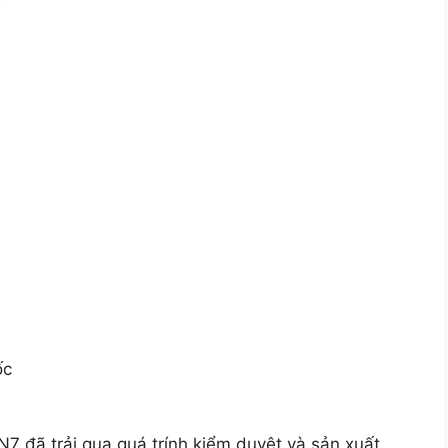
ốc
7 đã trải qua quá trính kiểm duyệt và sản xuất