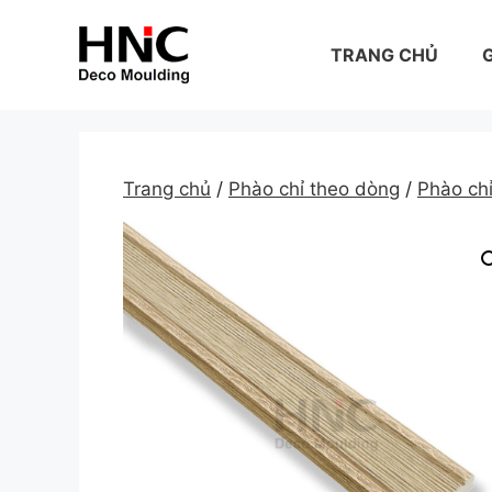
Skip
to
TRANG CHỦ
G
content
Trang chủ
/
Phào chỉ theo dòng
/
Phào ch