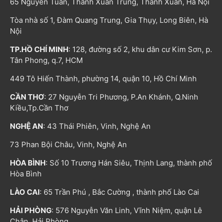
65 Nguyễn Tuân, Thanh Xuân Trung, Thanh Xuân, Hà Nội
Tòa nhà số 1, Đàm Quang Trung, Gia Thụy, Long Biên, Hà
Nội
TP.HỒ CHÍ MINH
: 128, đường số 2, khu dân cư Kim Sơn, p.
Tân Phong, q.7, HCM
449 Tô Hiến Thành, phường 14, quận 10, Hồ Chí Minh
CẦN THƠ
: 27 Nguyễn Tri Phương, P.An Khánh, Q.Ninh
Kiều,Tp.Cần Thơ
NGHỆ AN
: 43 Thái Phiên, Vinh, Nghệ An
73 Phan Bội Châu, Vinh, Nghệ An
HÒA BÌNH
: Số 10 Trương Hán Siêu, Thịnh Lang, thành phố
Hòa Bình
LÀO CAI
: 65 Trần Phú , Bắc Cường , thành phố Lào Cai
HẢI PHÒNG
: 576 Nguyễn Văn Linh, Vĩnh Niệm, quận Lê
Chân, Hải Phòng