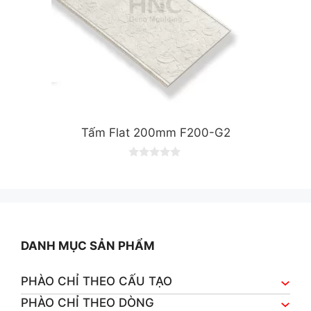
Tấm Flat 200mm F200-G2
0
o
u
t
o
f
5
DANH MỤC SẢN PHẨM
PHÀO CHỈ THEO CẤU TẠO
PHÀO CHỈ THEO DÒNG