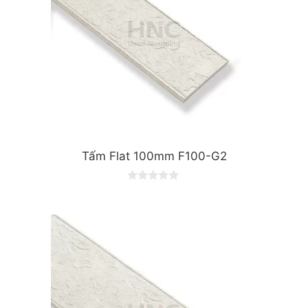
Tấm Flat 100mm F100-G2
0
o
u
t
o
f
5