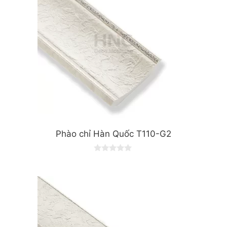
Phào chỉ Hàn Quốc T110-G2
0
o
u
t
o
f
5