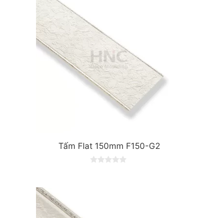
Tấm Flat 150mm F150-G2
0
o
u
t
o
f
5