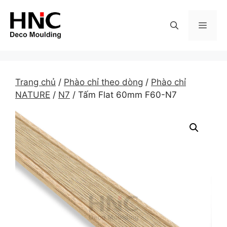
Skip
to
MEN
content
Trang chủ
/
Phào chỉ theo dòng
/
Phào chỉ
NATURE
/
N7
/ Tấm Flat 60mm F60-N7