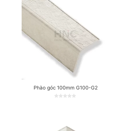
Phào góc 100mm G100-G2
0
o
u
t
o
f
5