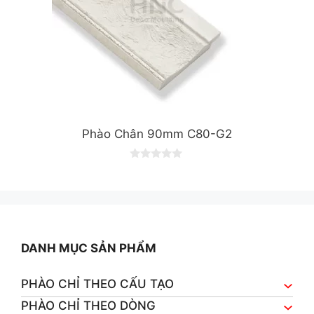
Phào Chân 90mm C80-G2
0
o
u
t
o
f
5
DANH MỤC SẢN PHẨM
PHÀO CHỈ THEO CẤU TẠO
PHÀO CHỈ THEO DÒNG