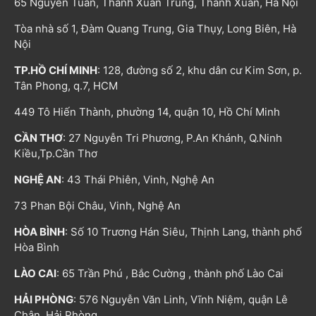
65 Nguyễn Tuân, Thanh Xuân Trung, Thanh Xuân, Hà Nội
Tòa nhà số 1, Đàm Quang Trung, Gia Thụy, Long Biên, Hà
Nội
TP.HỒ CHÍ MINH
: 128, đường số 2, khu dân cư Kim Sơn, p.
Tân Phong, q.7, HCM
449 Tô Hiến Thành, phường 14, quận 10, Hồ Chí Minh
CẦN THƠ
: 27 Nguyễn Tri Phương, P.An Khánh, Q.Ninh
Kiều,Tp.Cần Thơ
NGHỆ AN
: 43 Thái Phiên, Vinh, Nghệ An
73 Phan Bội Châu, Vinh, Nghệ An
HÒA BÌNH
: Số 10 Trương Hán Siêu, Thịnh Lang, thành phố
Hòa Bình
LÀO CAI
: 65 Trần Phú , Bắc Cường , thành phố Lào Cai
HẢI PHÒNG
: 576 Nguyễn Văn Linh, Vĩnh Niệm, quận Lê
Chân, Hải Phòng