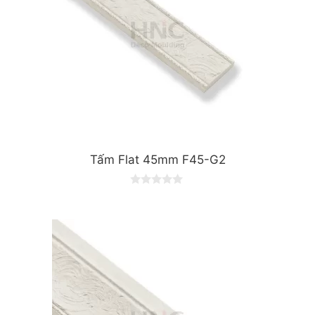
Tấm Flat 45mm F45-G2
0
o
u
t
o
f
5