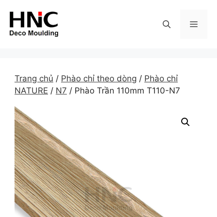
Skip
to
MEN
content
Trang chủ
/
Phào chỉ theo dòng
/
Phào chỉ
NATURE
/
N7
/ Phào Trần 110mm T110-N7