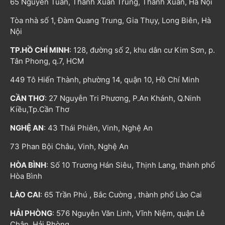
65 Nguyễn Tuân, Thanh Xuân Trung, Thanh Xuân, Hà Nội
Tòa nhà số 1, Đàm Quang Trung, Gia Thụy, Long Biên, Hà
Nội
TP.HỒ CHÍ MINH
: 128, đường số 2, khu dân cư Kim Sơn, p.
Tân Phong, q.7, HCM
449 Tô Hiến Thành, phường 14, quận 10, Hồ Chí Minh
CẦN THƠ
: 27 Nguyễn Tri Phương, P.An Khánh, Q.Ninh
Kiều,Tp.Cần Thơ
NGHỆ AN
: 43 Thái Phiên, Vinh, Nghệ An
73 Phan Bội Châu, Vinh, Nghệ An
HÒA BÌNH
: Số 10 Trương Hán Siêu, Thịnh Lang, thành phố
Hòa Bình
LÀO CAI
: 65 Trần Phú , Bắc Cường , thành phố Lào Cai
HẢI PHÒNG
: 576 Nguyễn Văn Linh, Vĩnh Niệm, quận Lê
Chân, Hải Phòng