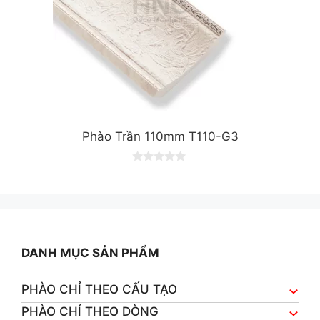
Phào Trần 110mm T110-G3
0
o
u
t
o
f
5
DANH MỤC SẢN PHẨM
PHÀO CHỈ THEO CẤU TẠO
PHÀO CHỈ THEO DÒNG