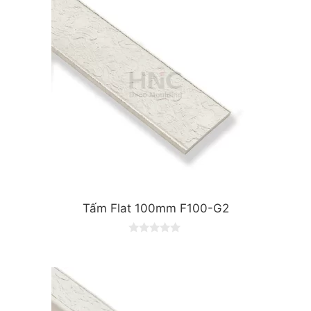
Tấm Flat 100mm F100-G2
0
o
u
t
o
f
5