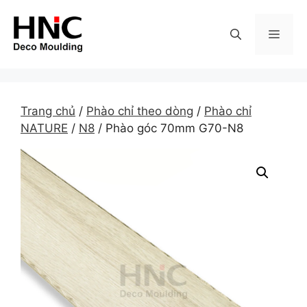
Skip
to
MEN
content
Trang chủ
/
Phào chỉ theo dòng
/
Phào chỉ
NATURE
/
N8
/ Phào góc 70mm G70-N8