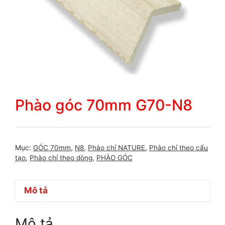
Phào góc 70mm G70-N8
Mục:
GÓC 70mm
,
N8
,
Phào chỉ NATURE
,
Phào chỉ theo cấu
tạo
,
Phào chỉ theo dòng
,
PHÀO GÓC
Mô tả
Mô tả