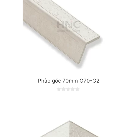
Phào góc 70mm G70-G2
0
o
u
t
o
f
5