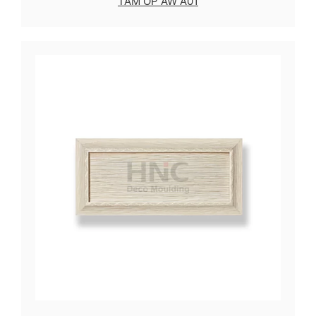
TẤM ỐP AW A01