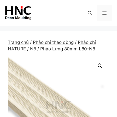
Skip
to
MEN
content
Trang chủ
/
Phào chỉ theo dòng
/
Phào chỉ
NATURE
/
N8
/ Phào Lưng 80mm L80-N8