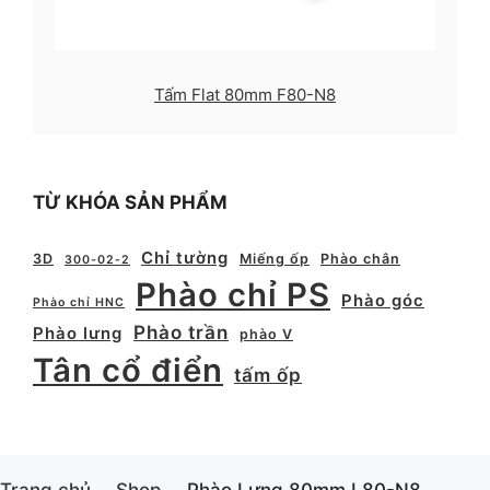
Tấm Flat 80mm F80-N8
TỪ KHÓA SẢN PHẨM
Chỉ tường
3D
Miếng ốp
Phào chân
300-02-2
Phào chỉ PS
Phào góc
Phào chỉ HNC
Phào trần
Phào lưng
phào V
Tân cổ điển
tấm ốp
Trang chủ
Shop
Phào Lưng 80mm L80-N8