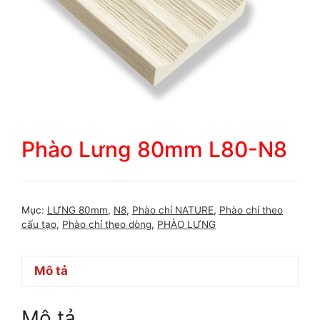
Phào Lưng 80mm L80-N8
Mục:
LƯNG 80mm
,
N8
,
Phào chỉ NATURE
,
Phào chỉ theo
cấu tạo
,
Phào chỉ theo dòng
,
PHÀO LƯNG
Mô tả
Mô tả