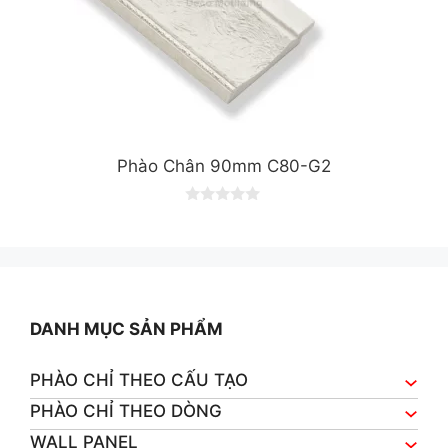
Phào Chân 90mm C80-G2
0
o
u
t
o
f
5
DANH MỤC SẢN PHẨM
PHÀO CHỈ THEO CẤU TẠO
PHÀO CHỈ THEO DÒNG
WALL PANEL