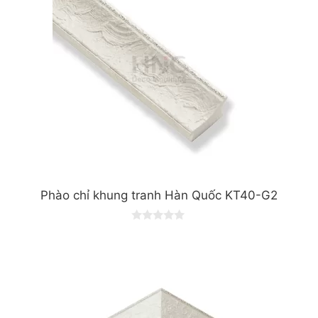
Phào chỉ khung tranh Hàn Quốc KT40-G2
0
o
u
t
o
f
5