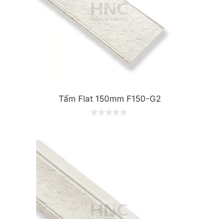
Tấm Flat 150mm F150-G2
0
o
u
t
o
f
5