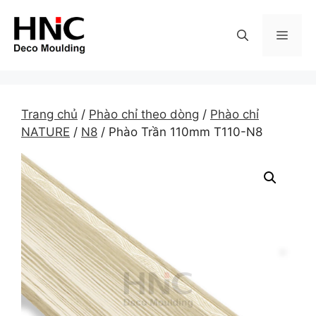
Skip
to
MEN
content
Trang chủ
/
Phào chỉ theo dòng
/
Phào chỉ
NATURE
/
N8
/ Phào Trần 110mm T110-N8