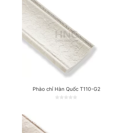
Phào chỉ Hàn Quốc T110-G2
0
o
u
t
o
f
5