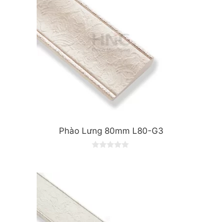
Phào Lưng 80mm L80-G3
0
o
u
t
o
f
5