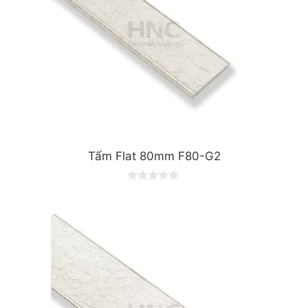
Tấm Flat 80mm F80-G2
0
o
u
t
o
f
5