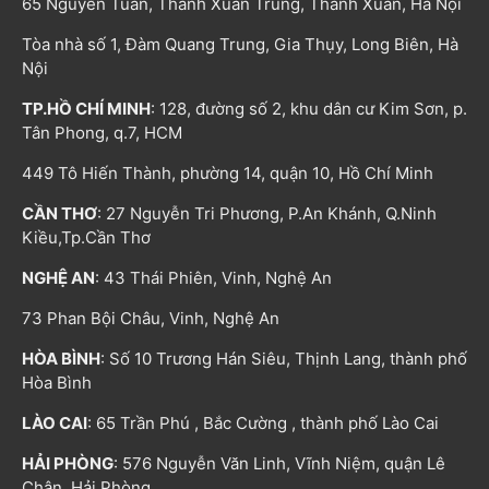
65 Nguyễn Tuân, Thanh Xuân Trung, Thanh Xuân, Hà Nội
Tòa nhà số 1, Đàm Quang Trung, Gia Thụy, Long Biên, Hà
Nội
TP.HỒ CHÍ MINH
: 128, đường số 2, khu dân cư Kim Sơn, p.
Tân Phong, q.7, HCM
449 Tô Hiến Thành, phường 14, quận 10, Hồ Chí Minh
CẦN THƠ
: 27 Nguyễn Tri Phương, P.An Khánh, Q.Ninh
Kiều,Tp.Cần Thơ
NGHỆ AN
: 43 Thái Phiên, Vinh, Nghệ An
73 Phan Bội Châu, Vinh, Nghệ An
HÒA BÌNH
: Số 10 Trương Hán Siêu, Thịnh Lang, thành phố
Hòa Bình
LÀO CAI
: 65 Trần Phú , Bắc Cường , thành phố Lào Cai
HẢI PHÒNG
: 576 Nguyễn Văn Linh, Vĩnh Niệm, quận Lê
Chân, Hải Phòng