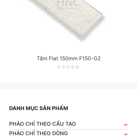
Tấm Flat 150mm F150-G2
0
o
u
t
o
f
5
DANH MỤC SẢN PHẨM
PHÀO CHỈ THEO CẤU TẠO
PHÀO CHỈ THEO DÒNG