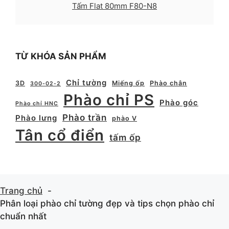
Tấm Flat 80mm F80-N8
TỪ KHÓA SẢN PHẨM
Chỉ tường
3D
Miếng ốp
Phào chân
300-02-2
Phào chỉ PS
Phào góc
Phào chỉ HNC
Phào trần
Phào lưng
phào V
Tân cổ điển
tấm ốp
Trang chủ
Phân loại phào chỉ tường đẹp và tips chọn phào chỉ
chuẩn nhất