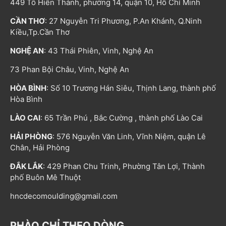
449 Tô Hiến Thành, phường 14, quận 10, Hồ Chí Minh
CẦN THƠ
: 27 Nguyễn Tri Phương, P.An Khánh, Q.Ninh
Kiều,Tp.Cần Thơ
NGHỆ AN
: 43 Thái Phiên, Vinh, Nghệ An
73 Phan Bội Châu, Vinh, Nghệ An
HÒA BÌNH
: Số 10 Trương Hán Siêu, Thịnh Lang, thành phố
Hòa Bình
LÀO CAI
: 65 Trần Phú , Bắc Cường , thành phố Lào Cai
HẢI PHÒNG
: 576 Nguyễn Văn Linh, Vĩnh Niệm, quận Lê
Chân, Hải Phòng
ĐẮK LẮK
: 429 Phan Chu Trinh, Phường Tân Lợi, Thành
phố Buôn Mê Thuột
hncdecomoulding@gmail.com
PHÀO CHỈ THEO DÒNG