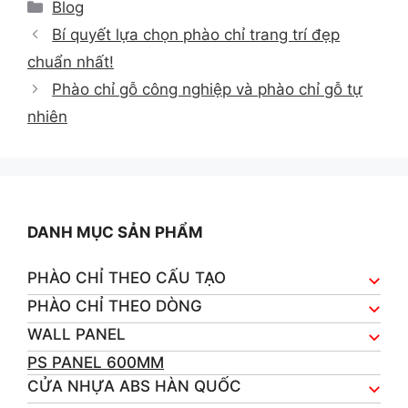
Categories
Blog
Bí quyết lựa chọn phào chỉ trang trí đẹp
chuẩn nhất!
Phào chỉ gỗ công nghiệp và phào chỉ gỗ tự
nhiên
DANH MỤC SẢN PHẨM
PHÀO CHỈ THEO CẤU TẠO
PHÀO CHỈ THEO DÒNG
WALL PANEL
PS PANEL 600MM
CỬA NHỰA ABS HÀN QUỐC