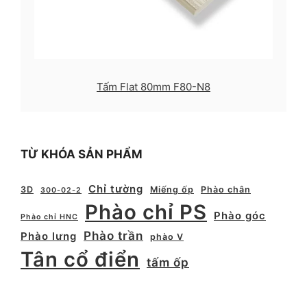
Tấm Flat 80mm F80-N8
TỪ KHÓA SẢN PHẨM
Chỉ tường
3D
Miếng ốp
Phào chân
300-02-2
Phào chỉ PS
Phào góc
Phào chỉ HNC
Phào trần
Phào lưng
phào V
Tân cổ điển
tấm ốp