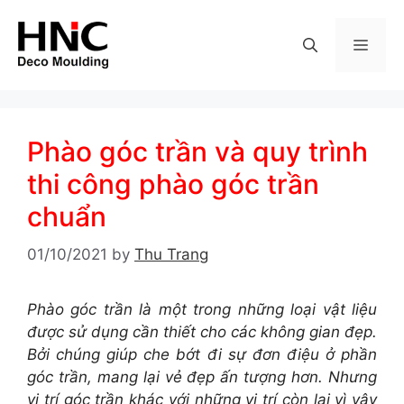
Skip
to
MEN
content
Phào góc trần và quy trình
thi công phào góc trần
chuẩn
01/10/2021
by
Thu Trang
Phào góc trần là một trong những loại vật liệu
được sử dụng cần thiết cho các không gian đẹp.
Bởi chúng giúp che bớt đi sự đơn điệu ở phần
góc trần, mang lại vẻ đẹp ấn tượng hơn. Nhưng
vị trí góc trần khác với những vị trí còn lại vì vậy