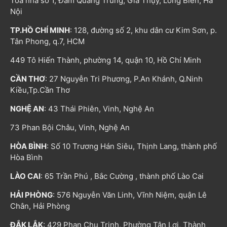
Tòa nhà số 1, Đàm Quang Trung, Gia Thụy, Long Biên, Hà
Nội
TP.HỒ CHÍ MINH
: 128, đường số 2, khu dân cư Kim Sơn, p.
Tân Phong, q.7, HCM
449 Tô Hiến Thành, phường 14, quận 10, Hồ Chí Minh
CẦN THƠ
: 27 Nguyễn Tri Phương, P.An Khánh, Q.Ninh
Kiều,Tp.Cần Thơ
NGHỆ AN
: 43 Thái Phiên, Vinh, Nghệ An
73 Phan Bội Châu, Vinh, Nghệ An
HÒA BÌNH
: Số 10 Trương Hán Siêu, Thịnh Lang, thành phố
Hòa Bình
LÀO CAI
: 65 Trần Phú , Bắc Cường , thành phố Lào Cai
HẢI PHÒNG
: 576 Nguyễn Văn Linh, Vĩnh Niệm, quận Lê
Chân, Hải Phòng
ĐẮK LẮK
: 429 Phan Chu Trinh, Phường Tân Lợi, Thành