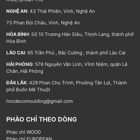
NGHỆ AN
: 43 Thái Phiên, Vinh, Nghệ An
73 Phan Bội Châu, Vinh, Nghệ An
HÒA BÌNH
: Số 10 Trương Hán Siêu, Thịnh Lang, thành phố
Hòa Bình
LÀO CAI
: 65 Trần Phú , Bắc Cường , thành phố Lào Cai
HẢI PHÒNG
: 576 Nguyễn Văn Linh, Vĩnh Niệm, quận Lê
Chân, Hải Phòng
ĐẮK LẮK
: 429 Phan Chu Trinh, Phường Tân Lợi, Thành
phố Buôn Mê Thuột
hncdecomoulding@gmail.com
PHÀO CHỈ THEO DÒNG
Phào chỉ WOOD
Phào chỉ EUROPEAN