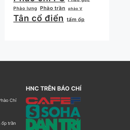
Phào trần
Phào lưng
phào V
Tân cổ điển
tấm ốp
HNC TRÊN BÁO CHÍ
Phào Chỉ
 ốp trần