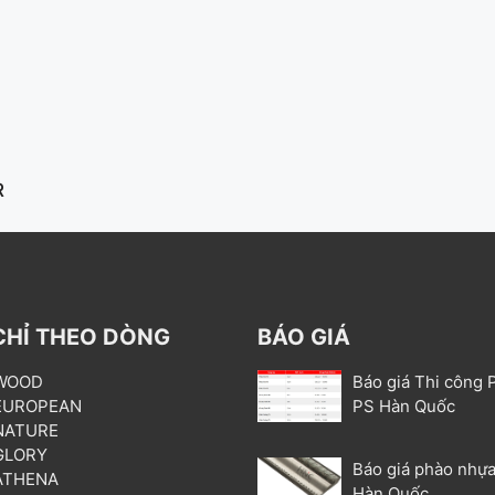
R
CHỈ THEO DÒNG
BÁO GIÁ
 WOOD
Báo giá Thi công 
 EUROPEAN
PS Hàn Quốc
 NATURE
 GLORY
Báo giá phào nhựa
 ATHENA
Hàn Quốc