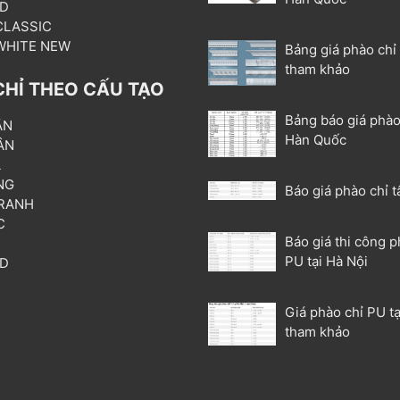
3D
 CLASSIC
 WHITE NEW
Bảng giá phào chỉ
tham khảo
CHỈ THEO CẤU TẠO
Bảng báo giá phào
ẦN
Hàn Quốc
ÂN
L
NG
Báo giá phào chỉ t
RANH
C
Báo giá thi công p
T
PU tại Hà Nội
3D
P
Giá phào chỉ PU tạ
tham khảo