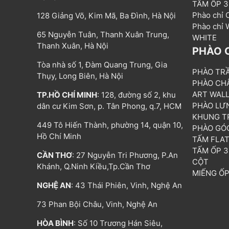
TẤM ỐP 
Phào chỉ
128 Giảng Võ, Kim Mã, Ba Đình, Hà Nội
Phào chỉ
65 Nguyễn Tuân, Thanh Xuân Trung,
WHITE
Thanh Xuân, Hà Nội
PHÀO 
Tòa nhà số 1, Đàm Quang Trung, Gia
PHÀO TR
Thụy, Long Biên, Hà Nội
PHÀO CH
ART WAL
TP.HỒ CHÍ MINH
: 128, đường số 2, khu
PHÀO LƯ
dân cư Kim Sơn, p. Tân Phong, q.7, HCM
KHUNG T
449 Tô Hiến Thành, phường 14, quận 10,
PHÀO GÓ
Hồ Chí Minh
TẤM FLA
TẤM ỐP 
CẦN THƠ
: 27 Nguyễn Tri Phương, P.An
CỘT
Khánh, Q.Ninh Kiều,Tp.Cần Thơ
MIẾNG Ố
NGHỆ AN
: 43 Thái Phiên, Vinh, Nghệ An
73 Phan Bội Châu, Vinh, Nghệ An
HÒA BÌNH
: Số 10 Trương Hán Siêu,