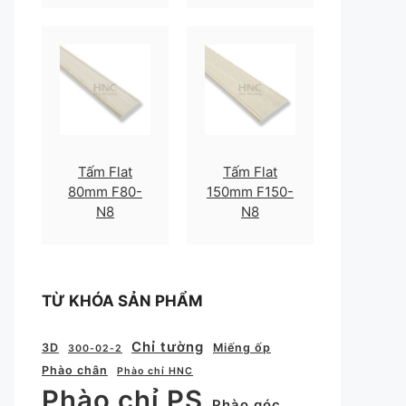
Tấm Flat
Tấm Flat
80mm F80-
150mm F150-
N8
N8
TỪ KHÓA SẢN PHẨM
Chỉ tường
3D
Miếng ốp
300-02-2
Phào chân
Phào chỉ HNC
Phào chỉ PS
Phào góc