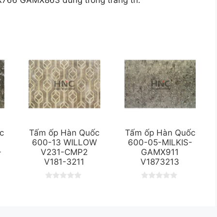
c
Tấm ốp Hàn Quốc
Tấm ốp Hàn Quốc
600-13 WILLOW
600-05-MILKIS-
-
V231-CMP2
GAMX911
V181-3211
V1873213
0
0
o
o
u
u
t
t
o
o