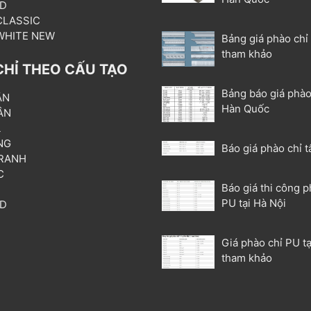
3D
 CLASSIC
 WHITE NEW
Bảng giá phào chỉ
tham khảo
CHỈ THEO CẤU TẠO
Bảng báo giá phào
ẦN
Hàn Quốc
ÂN
L
NG
Báo giá phào chỉ t
RANH
C
Báo giá thi công p
T
PU tại Hà Nội
3D
P
Giá phào chỉ PU tạ
tham khảo