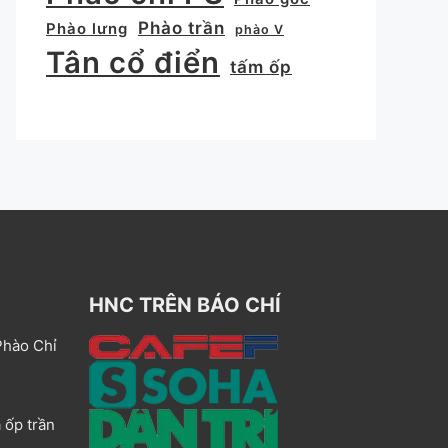
Phào trần
Phào lưng
phào V
Tân cổ điển
tấm ốp
HNC TRÊN BÁO CHÍ
Phào Chỉ
 ốp trần