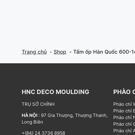
f
f
5
5
Trang chủ
Shop
Tấm ốp Hàn Quốc 600-
HNC DECO MOULDING
PHÀO 
TRỤ SỞ CHÍNH
Phào chỉ
Phào chỉ
HÀ NỘI
: 97 Gia Thượng, Thượng Thanh,
Phào chỉ
Long Biên
Phào chỉ
Phào chỉ
+(84) 24 3736 8958