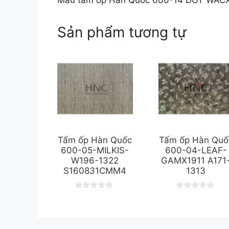
Sản phẩm tương tự
Tấm ốp Hàn Quốc
Tấm ốp Hàn Quố
600-05-MILKIS-
600-04-LEAF-
W196-1322
GAMX1911 A171
S160831CMM4
1313
0
0
o
o
u
u
t
t
o
o