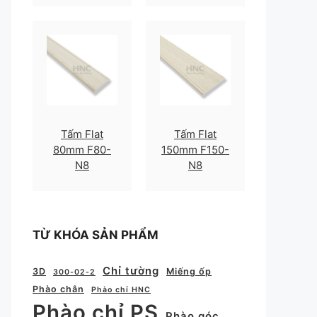
Tấm Flat
Tấm Flat
80mm F80-
150mm F150-
N8
N8
TỪ KHÓA SẢN PHẨM
Chỉ tường
3D
Miếng ốp
300-02-2
Phào chân
Phào chỉ HNC
Phào chỉ PS
Phào góc