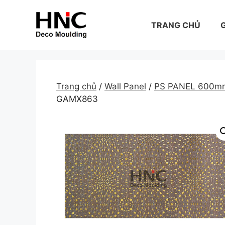
Skip
to
TRANG CHỦ
G
content
Trang chủ
/
Wall Panel
/
PS PANEL 600m
GAMX863