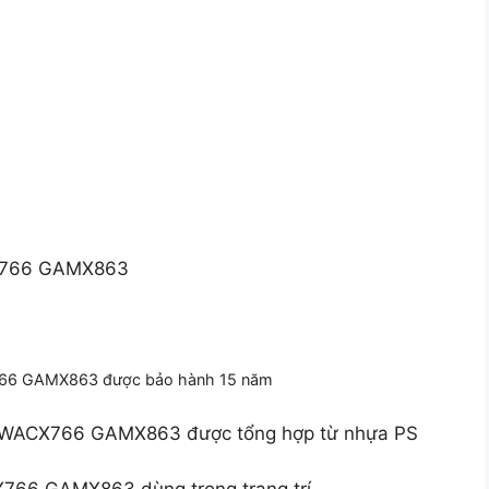
X766 GAMX863
766 GAMX863 được bảo hành 15 năm
T WACX766 GAMX863 được tổng hợp từ nhựa PS
66 GAMX863 dùng trong trang trí.