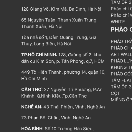
TẤM ỐP 
Phào chỉ
128 Giảng Võ, Kim Mã, Ba Đình, Hà Nội
Phào chỉ
65 Nguyễn Tuân, Thanh Xuân Trung,
WHITE
Thanh Xuân, Hà Nội
PHÀO 
Tòa nhà số 1, Đàm Quang Trung, Gia
PHÀO TR
Thụy, Long Biên, Hà Nội
PHÀO CH
ART WAL
TP.HỒ CHÍ MINH
: 128, đường số 2, khu
PHÀO LƯ
dân cư Kim Sơn, p. Tân Phong, q.7, HCM
KHUNG T
449 Tô Hiến Thành, phường 14, quận 10,
PHÀO GÓ
Hồ Chí Minh
TẤM FLA
TẤM ỐP 
CẦN THƠ
: 27 Nguyễn Tri Phương, P.An
CỘT
Khánh, Q.Ninh Kiều,Tp.Cần Thơ
MIẾNG Ố
NGHỆ AN
: 43 Thái Phiên, Vinh, Nghệ An
73 Phan Bội Châu, Vinh, Nghệ An
HÒA BÌNH
: Số 10 Trương Hán Siêu,