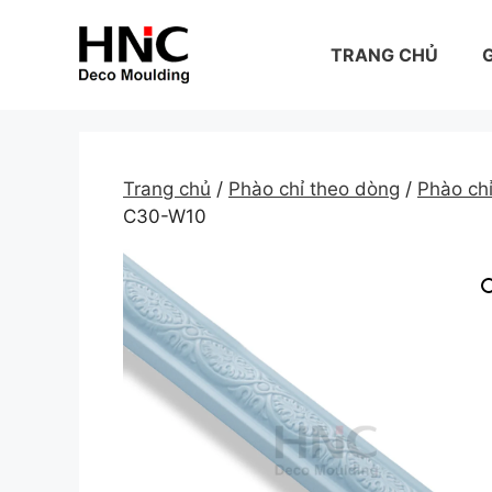
Skip
to
TRANG CHỦ
G
content
Trang chủ
/
Phào chỉ theo dòng
/
Phào c
C30-W10