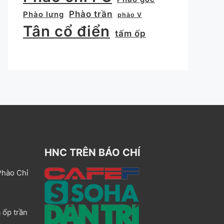
Phào trần
Phào lưng
phào V
Tân cổ điển
tấm ốp
HNC TRÊN BÁO CHÍ
Phào Chỉ
 ốp trần