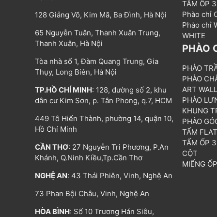
TẤM ỐP 
Phào chỉ
128 Giảng Võ, Kim Mã, Ba Đình, Hà Nội
Phào chỉ
65 Nguyễn Tuân, Thanh Xuân Trung,
WHITE
Thanh Xuân, Hà Nội
PHÀO 
Tòa nhà số 1, Đàm Quang Trung, Gia
PHÀO TR
Thụy, Long Biên, Hà Nội
PHÀO CH
ART WAL
TP.HỒ CHÍ MINH
: 128, đường số 2, khu
PHÀO LƯ
dân cư Kim Sơn, p. Tân Phong, q.7, HCM
KHUNG T
449 Tô Hiến Thành, phường 14, quận 10,
PHÀO GÓ
Hồ Chí Minh
TẤM FLA
TẤM ỐP 
CẦN THƠ
: 27 Nguyễn Tri Phương, P.An
CỘT
Khánh, Q.Ninh Kiều,Tp.Cần Thơ
MIẾNG Ố
NGHỆ AN
: 43 Thái Phiên, Vinh, Nghệ An
73 Phan Bội Châu, Vinh, Nghệ An
HÒA BÌNH
: Số 10 Trương Hán Siêu,