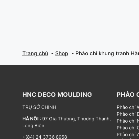
5
f
5
Trang chủ
Shop
Phào chỉ khung tranh H
HNC DECO MOULDING
PHÀO 
TRỤ SỞ CHÍNH
Phào chỉ
Phào chỉ
HÀ NỘI
: 97 Gia Thượng, Thượng Thanh,
Phào chỉ
Long Biên
Phào chỉ
Phào chỉ
+(84) 24 3736 8958