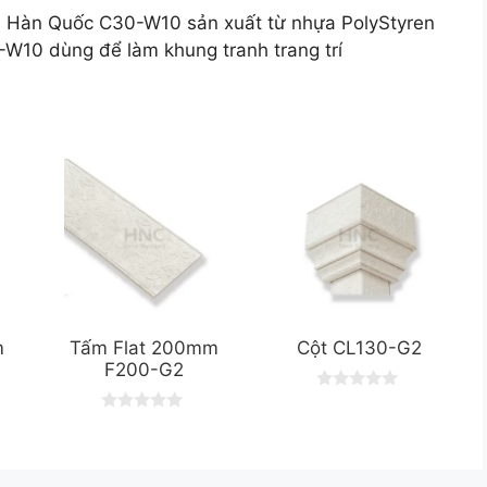
nh Hàn Quốc C30-W10 sản xuất từ nhựa PolyStyren
W10 dùng để làm khung tranh trang trí
m
Tấm Flat 200mm
Cột CL130-G2
F200-G2
0
o
0
u
o
t
u
o
t
f
o