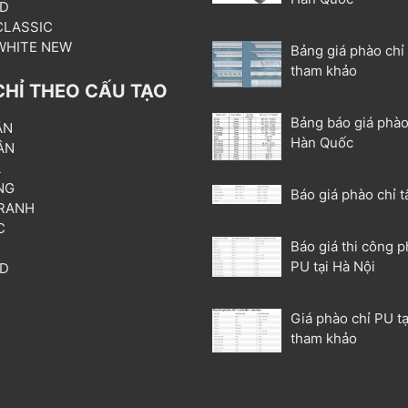
3D
 CLASSIC
 WHITE NEW
Bảng giá phào chỉ
tham khảo
CHỈ THEO CẤU TẠO
Bảng báo giá phào
ẦN
Hàn Quốc
ÂN
L
NG
Báo giá phào chỉ t
RANH
C
Báo giá thi công p
T
PU tại Hà Nội
3D
P
Giá phào chỉ PU tạ
tham khảo