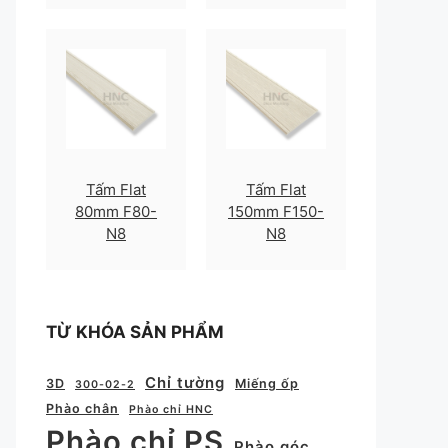
Tấm Flat
Tấm Flat
80mm F80-
150mm F150-
N8
N8
TỪ KHÓA SẢN PHẨM
Chỉ tường
3D
Miếng ốp
300-02-2
Phào chân
Phào chỉ HNC
Phào chỉ PS
Phào góc