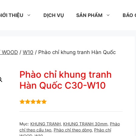
IỚI THIỆU
DỊCH VỤ
SẢN PHẨM
BÁO 
hỉ WOOD
/
W10
/ Phào chỉ khung tranh Hàn Quốc
Phào chỉ khung tranh
Hàn Quốc C30-W10
5.00
out of
5
Mục:
KHUNG TRANH
,
KHUNG TRANH 30mm
,
Phào
chỉ theo cấu tạo
,
Phào chỉ theo dòng
,
Phào chỉ