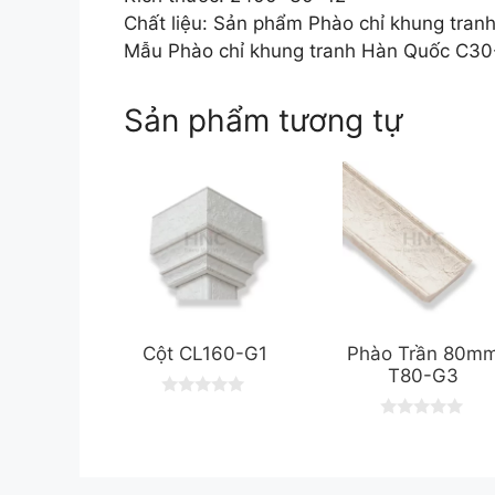
Chất liệu: Sản phẩm Phào chỉ khung tra
Mẫu Phào chỉ khung tranh Hàn Quốc C30-
Sản phẩm tương tự
Cột CL160-G1
Phào Trần 80m
T80-G3
0
o
0
u
o
t
u
o
t
f
o