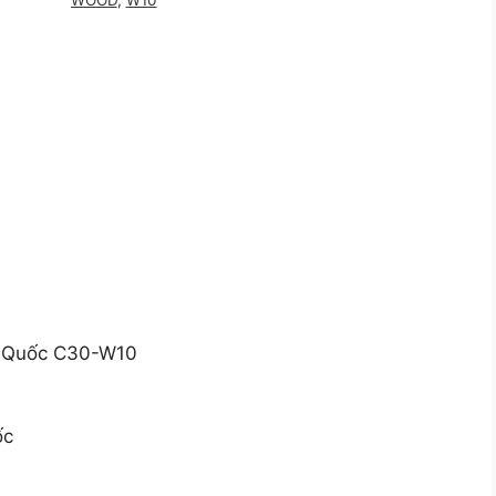
WOOD
,
W10
n Quốc C30-W10
ốc