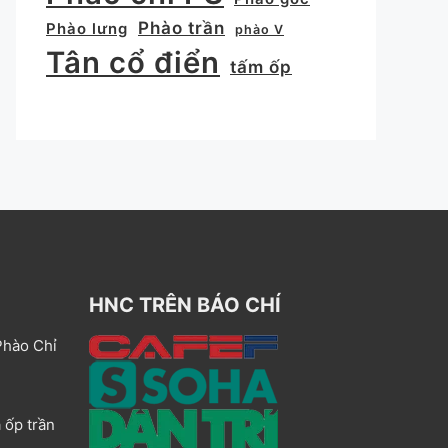
Phào trần
Phào lưng
phào V
Tân cổ điển
tấm ốp
HNC TRÊN BÁO CHÍ
Phào Chỉ
 ốp trần