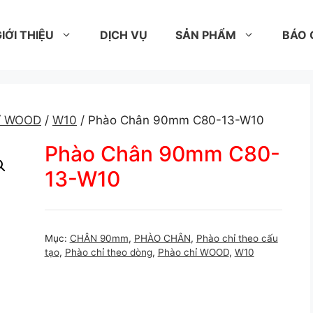
IỚI THIỆU
DỊCH VỤ
SẢN PHẨM
BÁO 
hỉ WOOD
/
W10
/ Phào Chân 90mm C80-13-W10
Phào Chân 90mm C80-
13-W10
Mục:
CHÂN 90mm
,
PHÀO CHÂN
,
Phào chỉ theo cấu
tạo
,
Phào chỉ theo dòng
,
Phào chỉ WOOD
,
W10