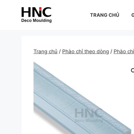
Skip
to
TRANG CHỦ
G
content
Trang chủ
/
Phào chỉ theo dòng
/
Phào c