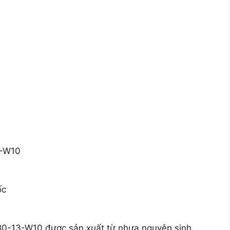
3-W10
ốc
0-13-W10 được sản xuất từ nhựa nguyên sinh