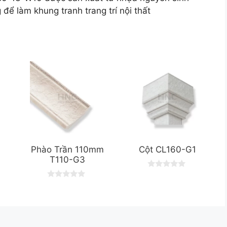
làm khung tranh trang trí nội thất
m
Phào Trần 110mm
Cột CL160-G1
T110-G3
0
o
0
u
o
t
u
o
t
f
o
5
f
5