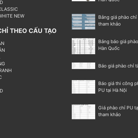
3D
 CLASSIC
 WHITE NEW
Bảng giá phào chỉ
tham khảo
CHỈ THEO CẤU TẠO
Bảng báo giá phào
ẦN
Hàn Quốc
ÂN
L
NG
Báo giá phào chỉ t
RANH
C
Báo giá thi công p
T
PU tại Hà Nội
3D
P
Giá phào chỉ PU tạ
tham khảo