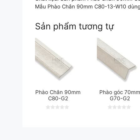
Mẫu Phào Chân 90mm C80-13-W10 dùng để 
Sản phẩm tương tự
Phào Chân 90mm
Phào góc 70m
C80-G2
G70-G2
0
0
o
o
u
u
t
t
o
o
f
f
5
5