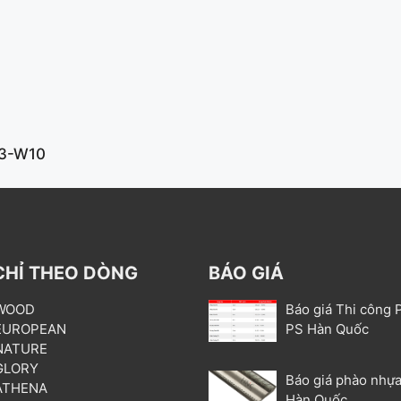
3-W10
CHỈ THEO DÒNG
BÁO GIÁ
 WOOD
Báo giá Thi công 
 EUROPEAN
PS Hàn Quốc
 NATURE
 GLORY
Báo giá phào nhựa
 ATHENA
Hàn Quốc