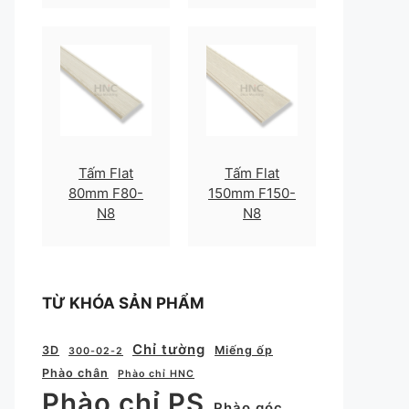
Tấm Flat
Tấm Flat
80mm F80-
150mm F150-
N8
N8
TỪ KHÓA SẢN PHẨM
Chỉ tường
3D
Miếng ốp
300-02-2
Phào chân
Phào chỉ HNC
Phào chỉ PS
Phào góc