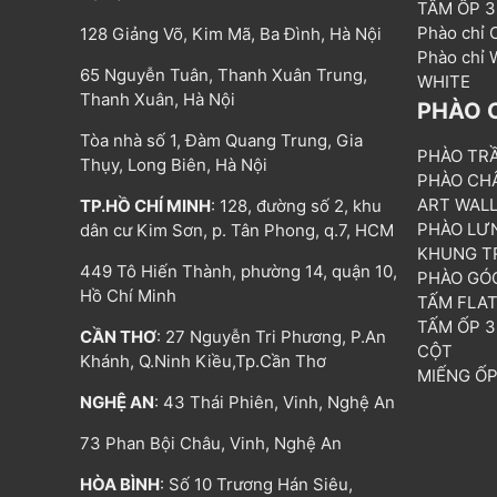
TẤM ỐP 
Phào chỉ
128 Giảng Võ, Kim Mã, Ba Đình, Hà Nội
Phào chỉ
65 Nguyễn Tuân, Thanh Xuân Trung,
WHITE
Thanh Xuân, Hà Nội
PHÀO 
Tòa nhà số 1, Đàm Quang Trung, Gia
PHÀO TR
Thụy, Long Biên, Hà Nội
PHÀO CH
ART WAL
TP.HỒ CHÍ MINH
: 128, đường số 2, khu
PHÀO LƯ
dân cư Kim Sơn, p. Tân Phong, q.7, HCM
KHUNG T
449 Tô Hiến Thành, phường 14, quận 10,
PHÀO GÓ
Hồ Chí Minh
TẤM FLA
TẤM ỐP 
CẦN THƠ
: 27 Nguyễn Tri Phương, P.An
CỘT
Khánh, Q.Ninh Kiều,Tp.Cần Thơ
MIẾNG Ố
NGHỆ AN
: 43 Thái Phiên, Vinh, Nghệ An
73 Phan Bội Châu, Vinh, Nghệ An
HÒA BÌNH
: Số 10 Trương Hán Siêu,