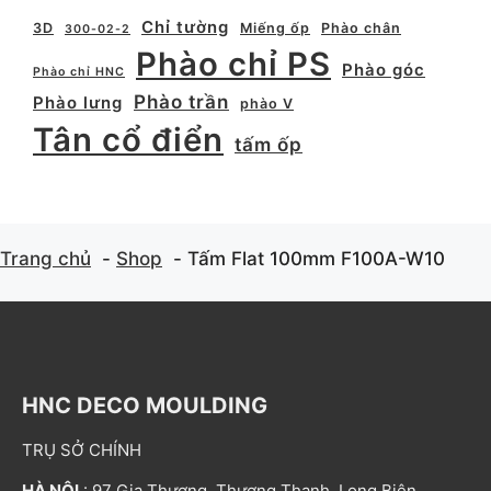
Chỉ tường
3D
Miếng ốp
Phào chân
300-02-2
Phào chỉ PS
Phào góc
Phào chỉ HNC
Phào trần
Phào lưng
phào V
Tân cổ điển
tấm ốp
Trang chủ
Shop
Tấm Flat 100mm F100A-W10
HNC DECO MOULDING
TRỤ SỞ CHÍNH
HÀ NỘI
: 97 Gia Thượng, Thượng Thanh, Long Biên