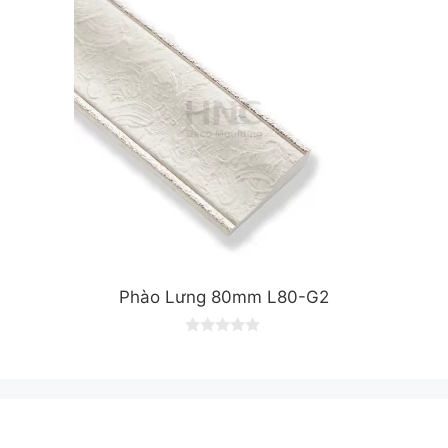
f
5
Phào Lưng 80mm L80-G2
0
o
u
t
o
f
5