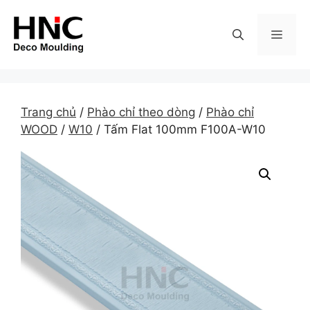
Skip
to
MEN
content
Trang chủ
/
Phào chỉ theo dòng
/
Phào chỉ
WOOD
/
W10
/ Tấm Flat 100mm F100A-W10