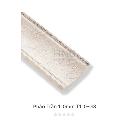
0
o
u
t
o
f
5
Phào Trần 110mm T110-G3
0
o
u