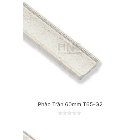
t
o
f
5
Phào Trần 60mm T65-G2
0
o
u
t
o