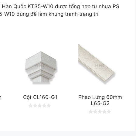
nh Hàn Quốc KT35-W10 được tổng hợp từ nhựa PS
-W10 dùng để làm khung tranh trang trí
m
Cột CL160-G1
Phào Lưng 60mm
L65-G2
0
o
0
u
o
t
u
o
t
f
o