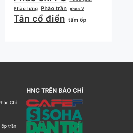
Phào trần
Phào lưng
phào V
Tân cổ điển
tấm ốp
HNC TRÊN BÁO CHÍ
Phào Chỉ
 ốp trần