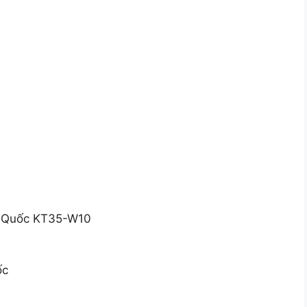
n Quốc KT35-W10
ốc