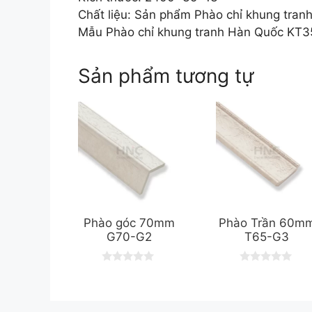
Chất liệu: Sản phẩm Phào chỉ khung tra
Mẫu Phào chỉ khung tranh Hàn Quốc KT35
Sản phẩm tương tự
Phào góc 70mm
Phào Trần 60m
G70-G2
T65-G3
0
0
o
o
u
u
t
t
o
o