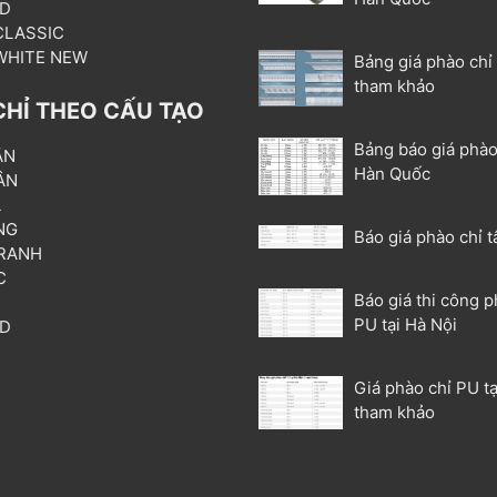
3D
 CLASSIC
 WHITE NEW
Bảng giá phào chỉ
tham khảo
CHỈ THEO CẤU TẠO
Bảng báo giá phào
ẦN
Hàn Quốc
ÂN
L
NG
Báo giá phào chỉ t
RANH
C
Báo giá thi công p
T
PU tại Hà Nội
3D
P
Giá phào chỉ PU tạ
tham khảo