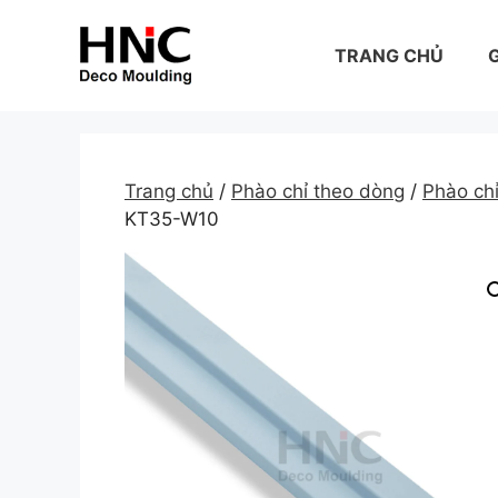
Skip
to
TRANG CHỦ
G
content
Trang chủ
/
Phào chỉ theo dòng
/
Phào c
KT35-W10