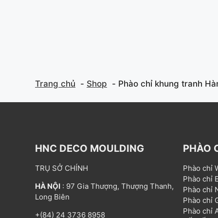
f
f
5
5
Trang chủ
Shop
Phào chỉ khung tranh H
HNC DECO MOULDING
PHÀO 
TRỤ SỞ CHÍNH
Phào chỉ
Phào chỉ
HÀ NỘI
: 97 Gia Thượng, Thượng Thanh,
Phào chỉ
Long Biên
Phào chỉ
Phào chỉ
+(84) 24 3736 8958