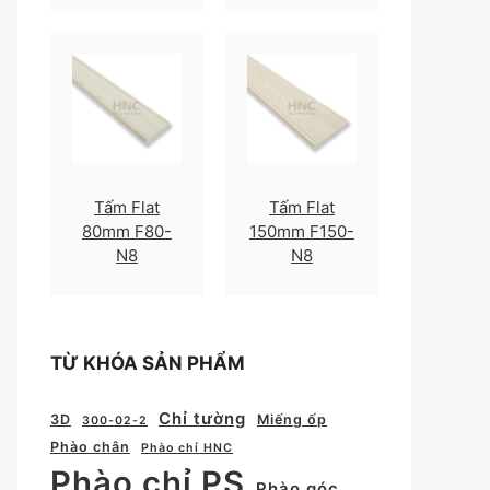
Tấm Flat
Tấm Flat
80mm F80-
150mm F150-
N8
N8
TỪ KHÓA SẢN PHẨM
Chỉ tường
3D
Miếng ốp
300-02-2
Phào chân
Phào chỉ HNC
Phào chỉ PS
Phào góc