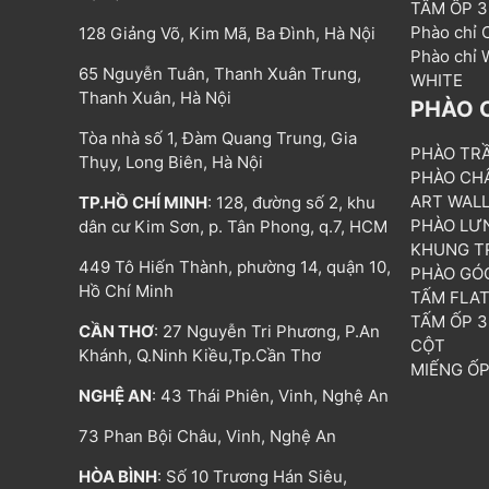
TẤM ỐP 
Phào chỉ
128 Giảng Võ, Kim Mã, Ba Đình, Hà Nội
Phào chỉ
65 Nguyễn Tuân, Thanh Xuân Trung,
WHITE
Thanh Xuân, Hà Nội
PHÀO 
Tòa nhà số 1, Đàm Quang Trung, Gia
PHÀO TR
Thụy, Long Biên, Hà Nội
PHÀO CH
ART WAL
TP.HỒ CHÍ MINH
: 128, đường số 2, khu
PHÀO LƯ
dân cư Kim Sơn, p. Tân Phong, q.7, HCM
KHUNG T
449 Tô Hiến Thành, phường 14, quận 10,
PHÀO GÓ
Hồ Chí Minh
TẤM FLA
TẤM ỐP 
CẦN THƠ
: 27 Nguyễn Tri Phương, P.An
CỘT
Khánh, Q.Ninh Kiều,Tp.Cần Thơ
MIẾNG Ố
NGHỆ AN
: 43 Thái Phiên, Vinh, Nghệ An
73 Phan Bội Châu, Vinh, Nghệ An
HÒA BÌNH
: Số 10 Trương Hán Siêu,