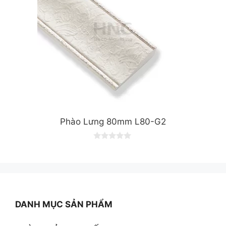
Phào Lưng 80mm L80-G2
0
o
u
t
o
f
5
DANH MỤC SẢN PHẨM