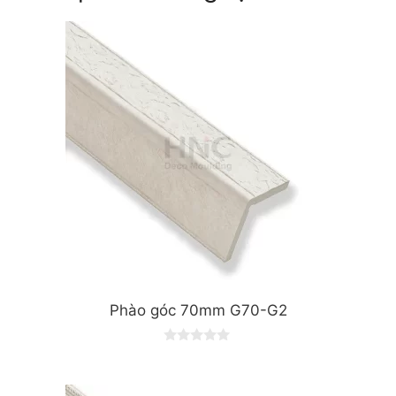
Phào góc 70mm G70-G2
0
o
u
t