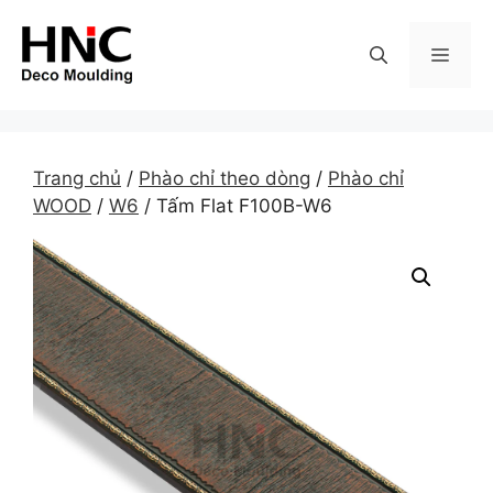
Skip
to
MEN
content
Trang chủ
/
Phào chỉ theo dòng
/
Phào chỉ
WOOD
/
W6
/ Tấm Flat F100B-W6