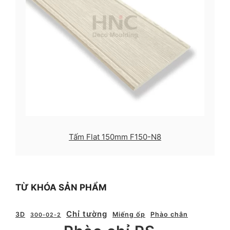
Tấm Flat 150mm F150-N8
TỪ KHÓA SẢN PHẨM
Chỉ tường
3D
Miếng ốp
Phào chân
300-02-2