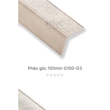
Phào góc 100mm G100-G3
0
o
u
t
o
f
5