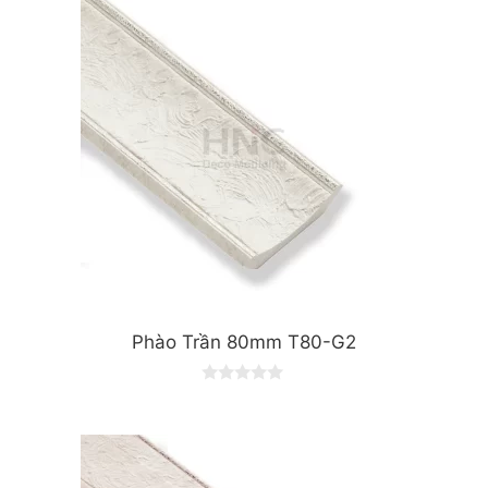
o
f
5
Phào Trần 80mm T80-G2
0
o
u
t
o
f
5