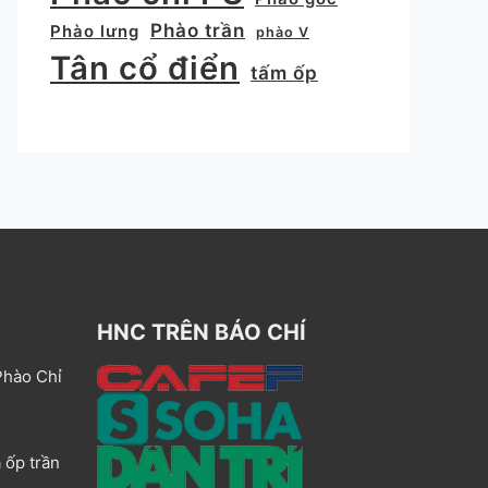
Phào trần
Phào lưng
phào V
Tân cổ điển
tấm ốp
HNC TRÊN BÁO CHÍ
Phào Chỉ
 ốp trần