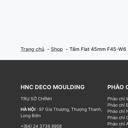
f
f
5
5
Trang chủ
Shop
Tấm Flat 45mm F45-W6
HNC DECO MOULDING
PHÀO 
TRỤ SỞ CHÍNH
Phào chỉ
Phào chỉ
HÀ NỘI
: 97 Gia Thượng, Thượng Thanh,
Phào chỉ
Long Biên
Phào chỉ
Phào chỉ
+(84) 24 3736 8958