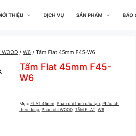
IỚI THIỆU
DỊCH VỤ
SẢN PHẨM
BÁO 
hỉ WOOD
/
W6
/ Tấm Flat 45mm F45-W6
Tấm Flat 45mm F45-
W6
Mục:
FLAT 45mm
,
Phào chỉ theo cấu tạo
,
Phào chỉ
theo dòng
,
Phào chỉ WOOD
,
TẤM FLAT
,
W6