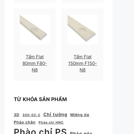
Tấm Flat
Tấm Flat
80mm F80-
150mm F150-
N8
N8
TỪ KHÓA SẢN PHẨM
Chỉ tường
3D
Miếng ốp
300-02-2
Phào chân
Phào chỉ HNC
Phào chỉ PS
Phào góc