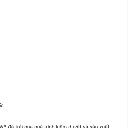
ốc
6 đã trải qua quá trính kiểm duyệt và sản xuất