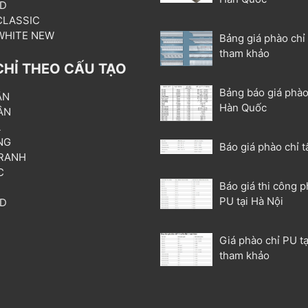
3D
 CLASSIC
 WHITE NEW
Bảng giá phào chỉ
tham khảo
CHỈ THEO CẤU TẠO
Bảng báo giá phào
ẦN
Hàn Quốc
ÂN
L
NG
Báo giá phào chỉ t
RANH
C
Báo giá thi công p
T
PU tại Hà Nội
3D
P
Giá phào chỉ PU tạ
tham khảo