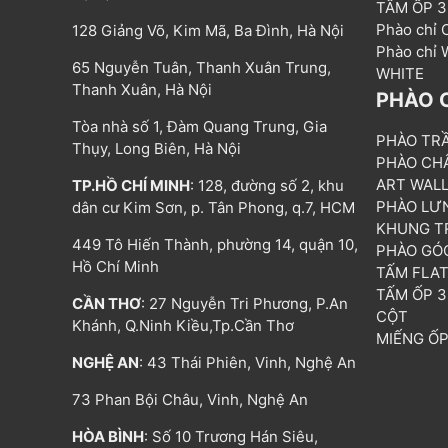
TẤM ỐP 
Phào chỉ
128 Giảng Võ, Kim Mã, Ba Đình, Hà Nội
Phào chỉ
65 Nguyễn Tuân, Thanh Xuân Trung,
WHITE
Thanh Xuân, Hà Nội
PHÀO 
Tòa nhà số 1, Đàm Quang Trung, Gia
PHÀO TR
Thụy, Long Biên, Hà Nội
PHÀO CH
ART WAL
TP.HỒ CHÍ MINH
: 128, đường số 2, khu
PHÀO LƯ
dân cư Kim Sơn, p. Tân Phong, q.7, HCM
KHUNG T
449 Tô Hiến Thành, phường 14, quận 10,
PHÀO GÓ
Hồ Chí Minh
TẤM FLA
TẤM ỐP 
CẦN THƠ
: 27 Nguyễn Tri Phương, P.An
CỘT
Khánh, Q.Ninh Kiều,Tp.Cần Thơ
MIẾNG Ố
NGHỆ AN
: 43 Thái Phiên, Vinh, Nghệ An
73 Phan Bội Châu, Vinh, Nghệ An
HÒA BÌNH
: Số 10 Trương Hán Siêu,