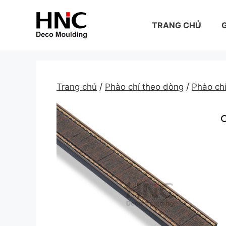
Skip
to
TRANG CHỦ
G
content
Trang chủ
/
Phào chỉ theo dòng
/
Phào c