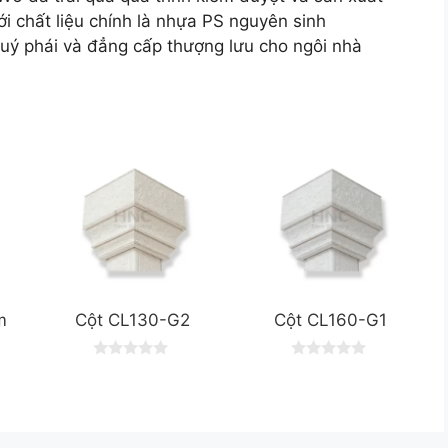
i chất liệu chính là nhựa PS nguyên sinh
ý phái và đẳng cấp thượng lưu cho ngôi nhà
m
Cột CL130-G2
Cột CL160-G1
0
0
o
o
u
u
t
t
o
o
f
f