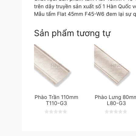
trên dây truyền sản xuất số 1 Hàn Quốc vớ
Mẫu tấm Flat 45mm F45-W6 đem lại sự qu
Sản phẩm tương tự
Phào Trần 110mm
Phào Lưng 80m
T110-G3
L80-G3
0
0
o
o
u
u
t
t
o
o