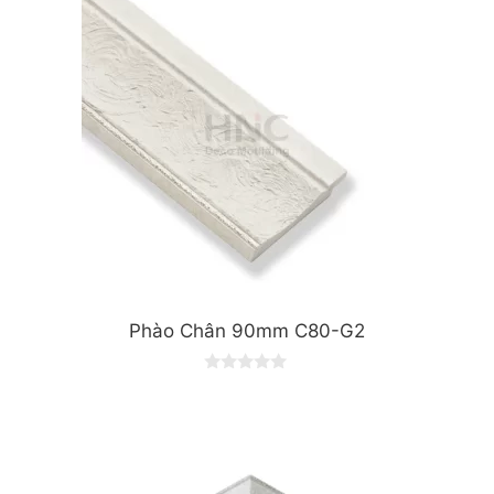
f
5
Phào Chân 90mm C80-G2
0
o
u
t
o
f
5