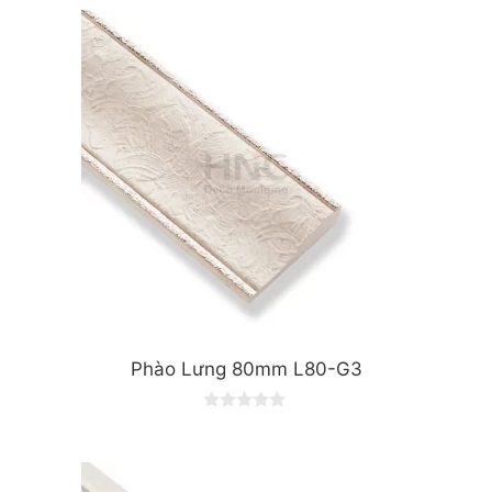
Phào Lưng 80mm L80-G3
0
o
u
t
o