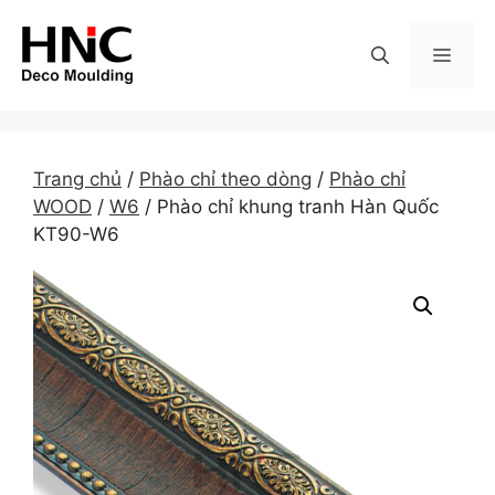
Skip
to
MEN
content
Trang chủ
/
Phào chỉ theo dòng
/
Phào chỉ
WOOD
/
W6
/ Phào chỉ khung tranh Hàn Quốc
KT90-W6