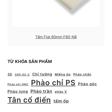
Tấm Flat 80mm F80-N8
TỪ KHÓA SẢN PHẨM
Chỉ tường
3D
Miếng ốp
Phào chân
300-02-2
Phào chỉ PS
Phào góc
Phào chỉ HNC
Phào trần
Phào lưng
phào V
Tân cổ điển
tấm ốp