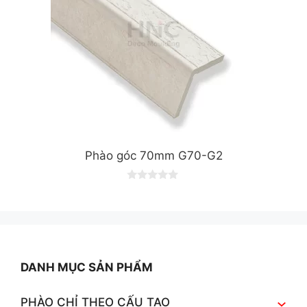
Phào góc 70mm G70-G2
0
o
u
t
o
f
5
DANH MỤC SẢN PHẨM
PHÀO CHỈ THEO CẤU TẠO