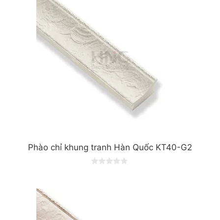
f
5
Phào chỉ khung tranh Hàn Quốc KT40-G2
0
o
u
t
o
f
5