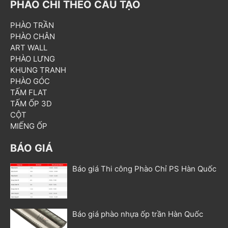
PHÀO CHỈ THEO CẤU TẠO
PHÀO TRẦN
PHÀO CHÂN
ART WALL
PHÀO LƯNG
KHUNG TRANH
PHÀO GÓC
TẤM FLAT
TẤM ỐP 3D
CỘT
MIẾNG ỐP
BÁO GIÁ
Báo giá Thi công Phào Chỉ PS Hàn Quốc
Báo giá phào nhựa ốp trần Hàn Quốc