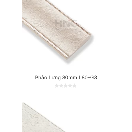
Phào Lưng 80mm L80-G3
0
o
u
t
o
f
5