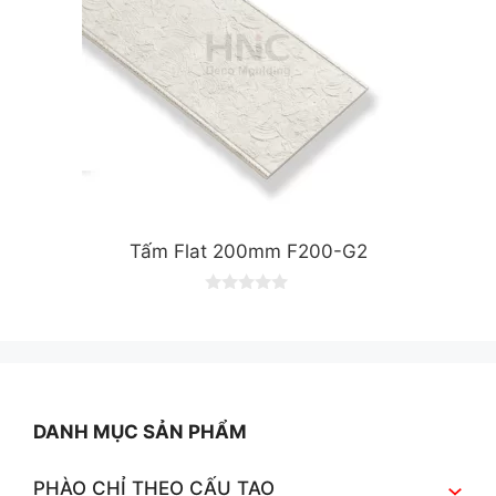
Tấm Flat 200mm F200-G2
0
o
u
t
o
f
5
DANH MỤC SẢN PHẨM
PHÀO CHỈ THEO CẤU TẠO