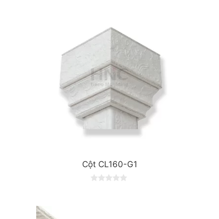
Cột CL160-G1
0
o
u
t
o