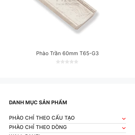
Phào Trần 60mm T65-G3
0
o
u
t
o
f
5
DANH MỤC SẢN PHẨM
PHÀO CHỈ THEO CẤU TẠO
PHÀO CHỈ THEO DÒNG