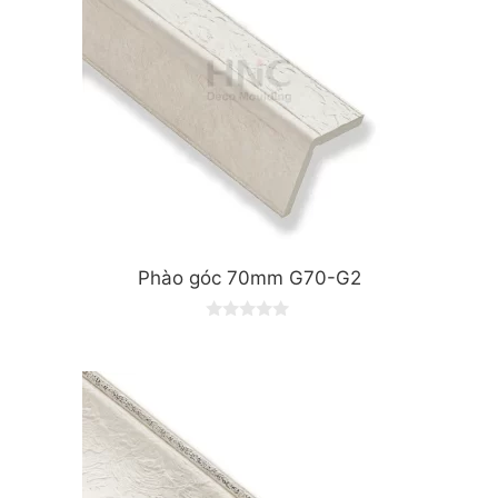
Phào góc 70mm G70-G2
0
o
u
t
o
f
5