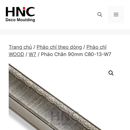
Skip
to
MEN
content
Trang chủ
/
Phào chỉ theo dòng
/
Phào chỉ
WOOD
/
W7
/ Phào Chân 90mm C80-13-W7