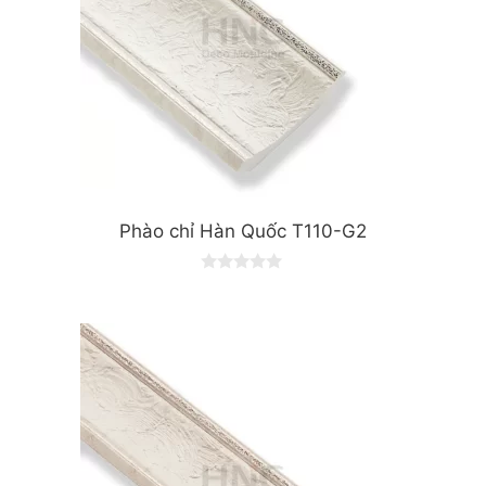
Phào chỉ Hàn Quốc T110-G2
0
o
u
t
o
f
5