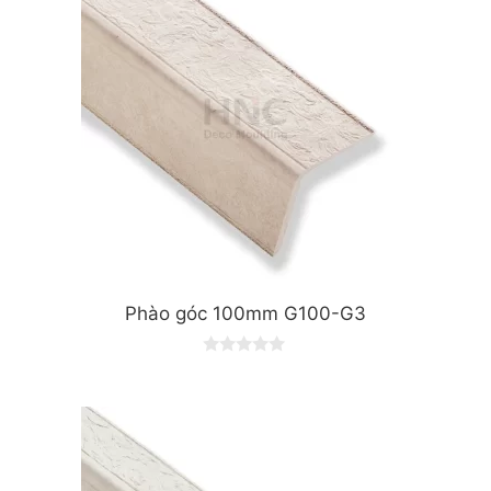
Phào góc 100mm G100-G3
0
o
u
t
o
f
5