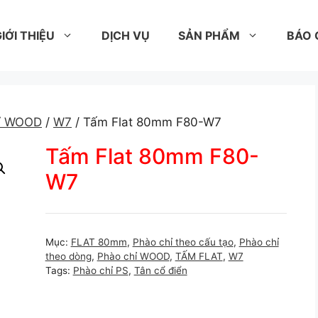
IỚI THIỆU
DỊCH VỤ
SẢN PHẨM
BÁO 
hỉ WOOD
/
W7
/ Tấm Flat 80mm F80-W7
Tấm Flat 80mm F80-
W7
Mục:
FLAT 80mm
,
Phào chỉ theo cấu tạo
,
Phào chỉ
theo dòng
,
Phào chỉ WOOD
,
TẤM FLAT
,
W7
Tags:
Phào chỉ PS
,
Tân cổ điển