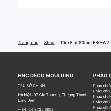
o
t
u
o
t
f
o
5
f
5
Trang chủ
Shop
Tấm Flat 80mm F80-W7
HNC DECO MOULDING
PHÀO 
TRỤ SỞ CHÍNH
Phào chỉ
Phào chỉ
HÀ NỘI
: 97 Gia Thượng, Thượng Thanh,
Phào chỉ
Long Biên
Phào chỉ
Phào chỉ
+(84) 24 3736 8958