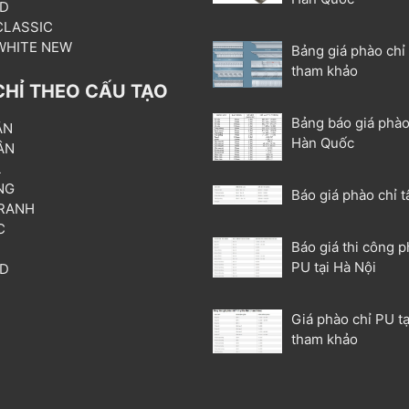
3D
 CLASSIC
 WHITE NEW
Bảng giá phào chỉ
tham khảo
CHỈ THEO CẤU TẠO
Bảng báo giá phào
ẦN
Hàn Quốc
ÂN
L
NG
Báo giá phào chỉ t
RANH
C
Báo giá thi công p
T
PU tại Hà Nội
3D
P
Giá phào chỉ PU tạ
tham khảo