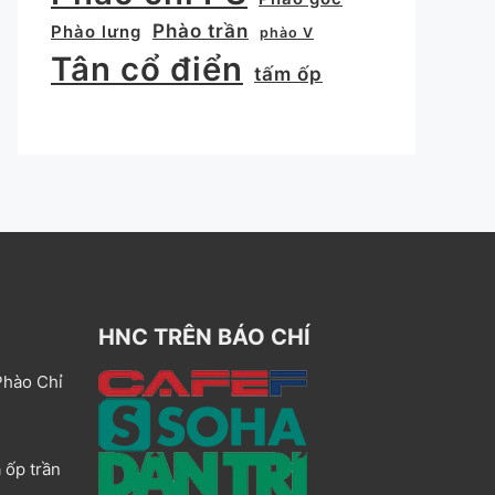
Phào trần
Phào lưng
phào V
Tân cổ điển
tấm ốp
HNC TRÊN BÁO CHÍ
Phào Chỉ
 ốp trần