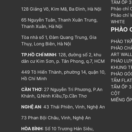
TẤM ỐP 
Phào chỉ
128 Giảng Võ, Kim Mã, Ba Đình, Hà Nội
Phào chỉ
65 Nguyễn Tuân, Thanh Xuân Trung,
WHITE
Thanh Xuân, Hà Nội
PHÀO 
Tòa nhà số 1, Đàm Quang Trung, Gia
PHÀO TR
Thụy, Long Biên, Hà Nội
PHÀO CH
ART WAL
TP.HỒ CHÍ MINH
: 128, đường số 2, khu
PHÀO LƯ
dân cư Kim Sơn, p. Tân Phong, q.7, HCM
KHUNG T
449 Tô Hiến Thành, phường 14, quận 10,
PHÀO GÓ
Hồ Chí Minh
TẤM FLA
TẤM ỐP 
CẦN THƠ
: 27 Nguyễn Tri Phương, P.An
CỘT
Khánh, Q.Ninh Kiều,Tp.Cần Thơ
MIẾNG Ố
NGHỆ AN
: 43 Thái Phiên, Vinh, Nghệ An
73 Phan Bội Châu, Vinh, Nghệ An
HÒA BÌNH
: Số 10 Trương Hán Siêu,