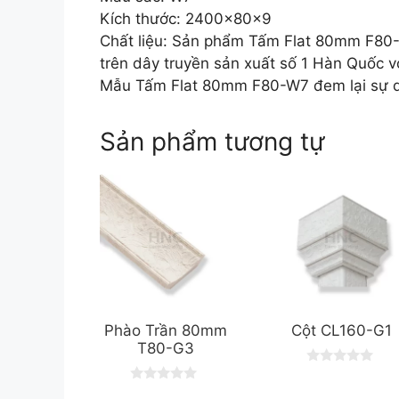
Kích thước: 2400x80x9
Chất liệu: Sản phẩm Tấm Flat 80mm F80-W
trên dây truyền sản xuất số 1 Hàn Quốc vớ
Mẫu Tấm Flat 80mm F80-W7 đem lại sự qu
Sản phẩm tương tự
Phào Trần 80mm
Cột CL160-G1
T80-G3
0
o
0
u