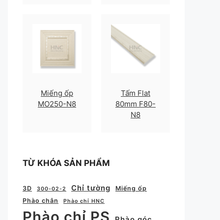
Miếng ốp
Tấm Flat
MO250-N8
80mm F80-
N8
TỪ KHÓA SẢN PHẨM
Chỉ tường
3D
Miếng ốp
300-02-2
Phào chân
Phào chỉ HNC
Phào chỉ PS
Phào góc