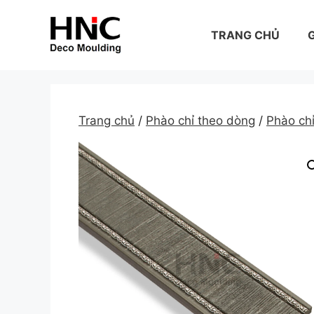
Skip
to
TRANG CHỦ
G
content
Trang chủ
/
Phào chỉ theo dòng
/
Phào c