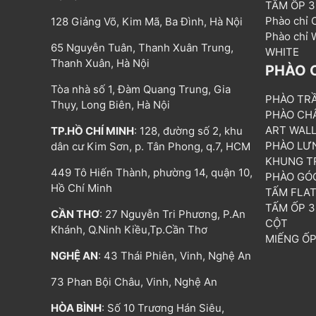
TẤM ỐP 
Phào chỉ
128 Giảng Võ, Kim Mã, Ba Đình, Hà Nội
Phào chỉ
65 Nguyễn Tuân, Thanh Xuân Trung,
WHITE
Thanh Xuân, Hà Nội
PHÀO 
Tòa nhà số 1, Đàm Quang Trung, Gia
PHÀO TR
Thụy, Long Biên, Hà Nội
PHÀO CH
ART WAL
TP.HỒ CHÍ MINH
: 128, đường số 2, khu
PHÀO LƯ
dân cư Kim Sơn, p. Tân Phong, q.7, HCM
KHUNG T
449 Tô Hiến Thành, phường 14, quận 10,
PHÀO GÓ
Hồ Chí Minh
TẤM FLA
TẤM ỐP 
CẦN THƠ
: 27 Nguyễn Tri Phương, P.An
CỘT
Khánh, Q.Ninh Kiều,Tp.Cần Thơ
MIẾNG Ố
NGHỆ AN
: 43 Thái Phiên, Vinh, Nghệ An
73 Phan Bội Châu, Vinh, Nghệ An
HÒA BÌNH
: Số 10 Trương Hán Siêu,