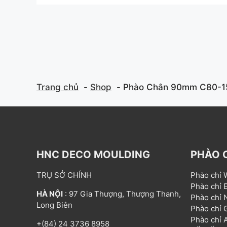
t
t
o
o
f
f
5
5
Trang chủ
Shop
Phào Chân 90mm C80-
HNC DECO MOULDING
PHÀO 
TRỤ SỞ CHÍNH
Phào chỉ
Phào chỉ
HÀ NỘI
: 97 Gia Thượng, Thượng Thanh,
Phào chỉ
Long Biên
Phào chỉ
Phào chỉ
+(84) 24 3736 8958