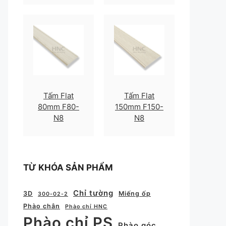
Tấm Flat
Tấm Flat
80mm F80-
150mm F150-
N8
N8
TỪ KHÓA SẢN PHẨM
Chỉ tường
3D
Miếng ốp
300-02-2
Phào chân
Phào chỉ HNC
Phào chỉ PS
Phào góc