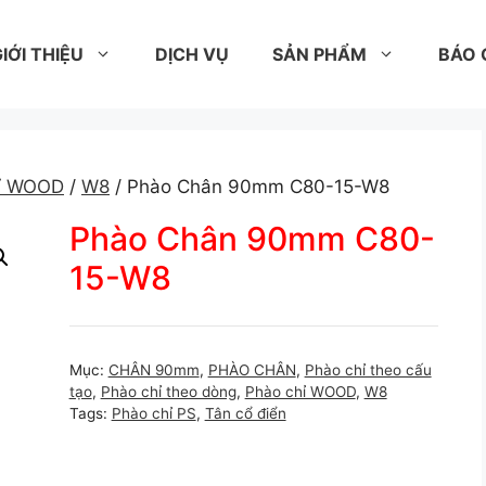
IỚI THIỆU
DỊCH VỤ
SẢN PHẨM
BÁO 
hỉ WOOD
/
W8
/ Phào Chân 90mm C80-15-W8
Phào Chân 90mm C80-
15-W8
Mục:
CHÂN 90mm
,
PHÀO CHÂN
,
Phào chỉ theo cấu
tạo
,
Phào chỉ theo dòng
,
Phào chỉ WOOD
,
W8
Tags:
Phào chỉ PS
,
Tân cổ điển