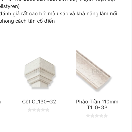
listyren)
h giá rất cao bởi màu sắc và khả năng làm nổi
 phong cách tân cổ điển
m
Cột CL130-G2
Phào Trần 110mm
T110-G3
0
o
0
u
o
t
u