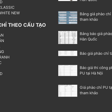
3D
 CLASSIC
 WHITE NEW
Bảng giá phào chỉ
tham khảo
CHỈ THEO CẤU TẠO
Bảng báo giá phào
ẦN
Hàn Quốc
ÂN
L
NG
Báo giá phào chỉ t
RANH
C
Báo giá thi công p
T
PU tại Hà Nội
3D
P
Giá phào chỉ PU tạ
tham khảo