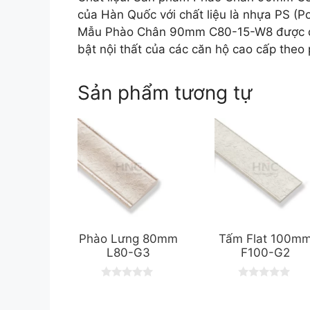
của Hàn Quốc với chất liệu là nhựa PS (Po
Mẫu Phào Chân 90mm C80-15-W8 được đán
bật nội thất của các căn hộ cao cấp theo
Sản phẩm tương tự
Phào Lưng 80mm
Tấm Flat 100m
L80-G3
F100-G2
0
0
o
o
u
u