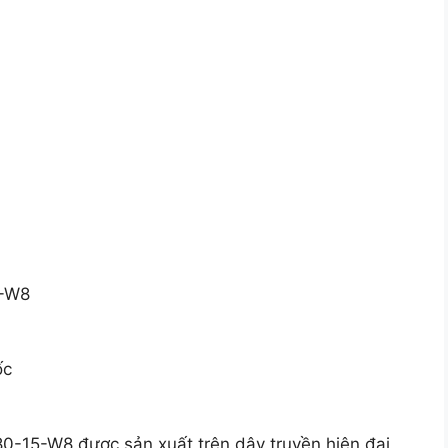
5-W8
ốc
-15-W8 được sản xuất trên dây truyền hiện đại