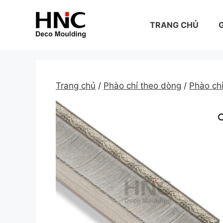
Skip
to
TRANG CHỦ
G
content
Trang chủ
/
Phào chỉ theo dòng
/
Phào c