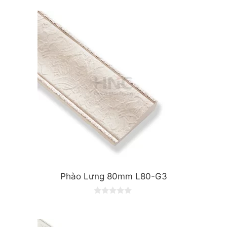
u
t
o
f
5
Phào Lưng 80mm L80-G3
0
o
u
t