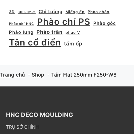
Chỉ tường
3D
Miếng ốp
Phào chân
300-02-2
Phào chỉ PS
Phào góc
Phào chỉ HNC
Phào trần
Phào lưng
phào V
Tân cổ điển
tấm ốp
Trang chủ
Shop
Tấm Flat 250mm F250-W8
HNC DECO MOULDING
TRỤ SỞ CHÍNH