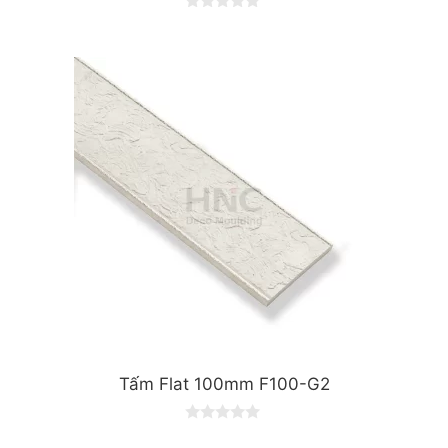
0
o
u
t
o
f
5
Tấm Flat 100mm F100-G2
0
o