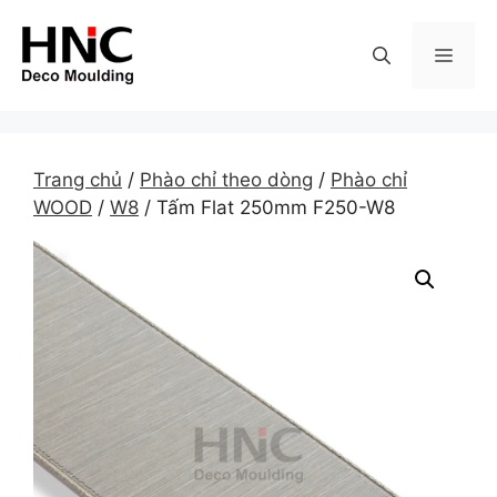
Skip
to
MEN
content
Trang chủ
/
Phào chỉ theo dòng
/
Phào chỉ
WOOD
/
W8
/ Tấm Flat 250mm F250-W8