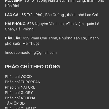
HÒA BÌNH
: Số 10 Trương Hán Siêu, Thịnh Lang, thành phố
Hòa Bình
LÀO CAI
: 65 Trần Phú , Bắc Cường , thành phố Lào Cai
HẢI PHÒNG
: 576 Nguyễn Văn Linh, Vĩnh Niệm, quận Lê
Chân, Hải Phòng
ĐẮK LẮK
: 429 Phan Chu Trinh, Phường Tân Lợi, Thành
phố Buôn Mê Thuột
hncdecomoulding@gmail.com
PHÀO CHỈ THEO DÒNG
Phào chỉ WOOD
Phào chỉ EUROPEAN
Phào chỉ NATURE
Phào chỉ GLORY
Phào chỉ ATHENA
TẤM ỐP 3D
Phào chỉ CLASSIC