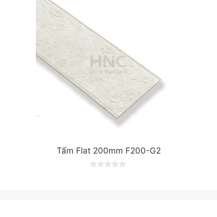
o
f
5
Tấm Flat 200mm F200-G2
0
o
u
t
o
f
5