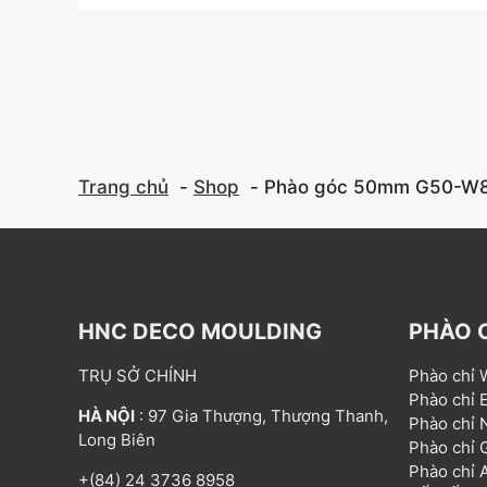
o
t
f
o
5
f
5
Trang chủ
Shop
Phào góc 50mm G50-W
HNC DECO MOULDING
PHÀO 
TRỤ SỞ CHÍNH
Phào chỉ
Phào chỉ
HÀ NỘI
: 97 Gia Thượng, Thượng Thanh,
Phào chỉ
Long Biên
Phào chỉ
Phào chỉ
+(84) 24 3736 8958