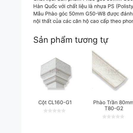
Hàn Quốc với chất liệu là nhựa PS (Polist
Mẫu Phào góc 50mm G50-W8 được đánh gi
nội thất của các căn hộ cao cấp theo pho
Sản phẩm tương tự
Cột CL160-G1
Phào Trần 80m
T80-G2
0
o
0
u
o
t
u