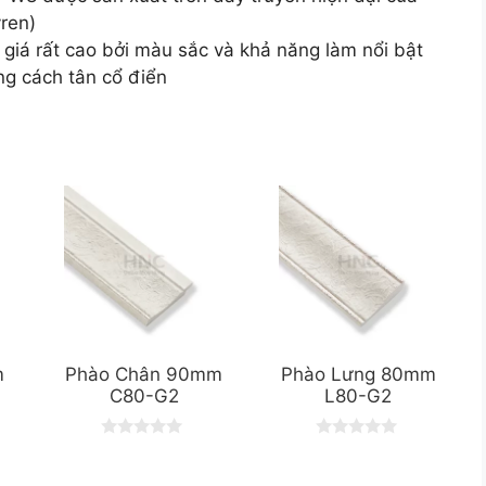
yren)
á rất cao bởi màu sắc và khả năng làm nổi bật
ng cách tân cổ điển
m
Phào Chân 90mm
Phào Lưng 80mm
C80-G2
L80-G2
0
0
o
o
u
u