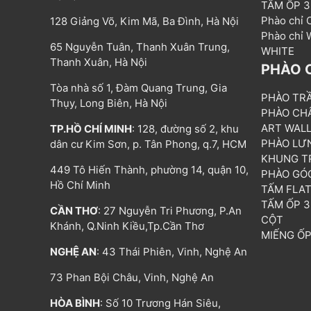
TẤM ỐP 
Phào chỉ
128 Giảng Võ, Kim Mã, Ba Đình, Hà Nội
Phào chỉ
65 Nguyễn Tuân, Thanh Xuân Trung,
WHITE
Thanh Xuân, Hà Nội
PHÀO 
Tòa nhà số 1, Đàm Quang Trung, Gia
PHÀO TR
Thụy, Long Biên, Hà Nội
PHÀO CH
ART WAL
TP.HỒ CHÍ MINH
: 128, đường số 2, khu
PHÀO LƯ
dân cư Kim Sơn, p. Tân Phong, q.7, HCM
KHUNG T
449 Tô Hiến Thành, phường 14, quận 10,
PHÀO GÓ
Hồ Chí Minh
TẤM FLA
TẤM ỐP 
CẦN THƠ
: 27 Nguyễn Tri Phương, P.An
CỘT
Khánh, Q.Ninh Kiều,Tp.Cần Thơ
MIẾNG Ố
NGHỆ AN
: 43 Thái Phiên, Vinh, Nghệ An
73 Phan Bội Châu, Vinh, Nghệ An
HÒA BÌNH
: Số 10 Trương Hán Siêu,