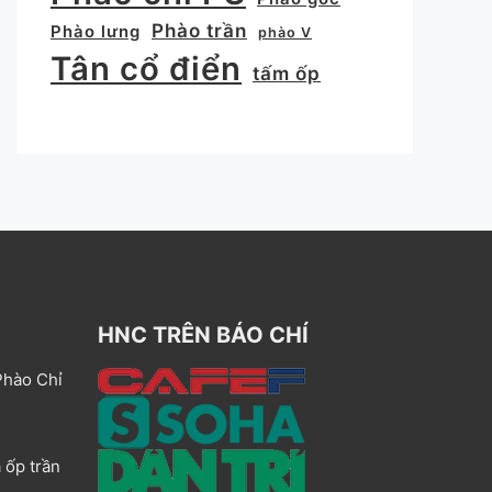
Phào trần
Phào lưng
phào V
Tân cổ điển
tấm ốp
HNC TRÊN BÁO CHÍ
Phào Chỉ
 ốp trần