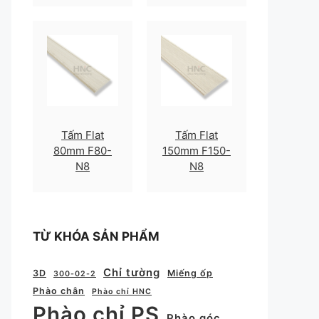
Tấm Flat
Tấm Flat
80mm F80-
150mm F150-
N8
N8
TỪ KHÓA SẢN PHẨM
Chỉ tường
3D
Miếng ốp
300-02-2
Phào chân
Phào chỉ HNC
Phào chỉ PS
Phào góc