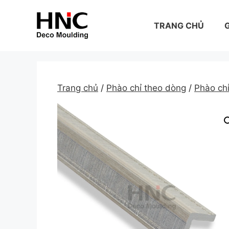
Skip
to
TRANG CHỦ
G
content
Trang chủ
/
Phào chỉ theo dòng
/
Phào c