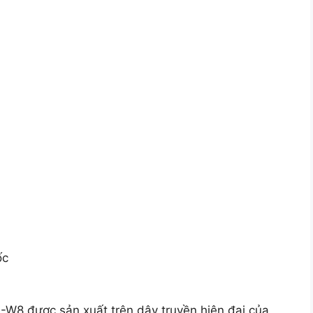
ốc
W8 được sản xuất trên dây truyền hiện đại của