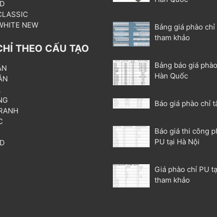
3D
 CLASSIC
 WHITE NEW
Bảng giá phào chỉ
tham khảo
CHỈ THEO CẤU TẠO
Bảng báo giá phào
ẦN
Hàn Quốc
ÂN
L
NG
Báo giá phào chỉ t
RANH
C
Báo giá thi công p
T
PU tại Hà Nội
3D
P
Giá phào chỉ PU tạ
tham khảo