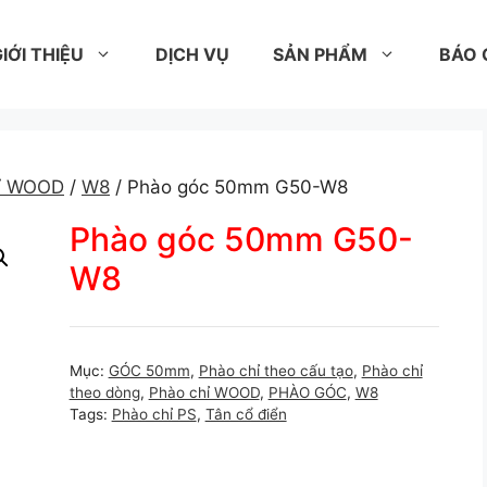
IỚI THIỆU
DỊCH VỤ
SẢN PHẨM
BÁO 
hỉ WOOD
/
W8
/ Phào góc 50mm G50-W8
Phào góc 50mm G50-
W8
Mục:
GÓC 50mm
,
Phào chỉ theo cấu tạo
,
Phào chỉ
theo dòng
,
Phào chỉ WOOD
,
PHÀO GÓC
,
W8
Tags:
Phào chỉ PS
,
Tân cổ điển