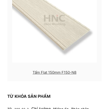
Tấm Flat 150mm F150-N8
TỪ KHÓA SẢN PHẨM
Chỉ tường
3D
Miếng ốp
Phào chân