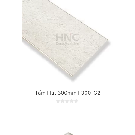
o
f
5
Tấm Flat 300mm F300-G2
0
o
u
t
o
f
5