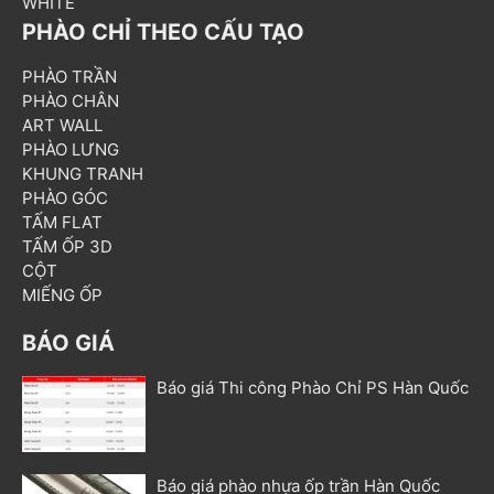
WHITE
PHÀO CHỈ THEO CẤU TẠO
PHÀO TRẦN
PHÀO CHÂN
ART WALL
PHÀO LƯNG
KHUNG TRANH
PHÀO GÓC
TẤM FLAT
TẤM ỐP 3D
CỘT
MIẾNG ỐP
BÁO GIÁ
Báo giá Thi công Phào Chỉ PS Hàn Quốc
Báo giá phào nhựa ốp trần Hàn Quốc