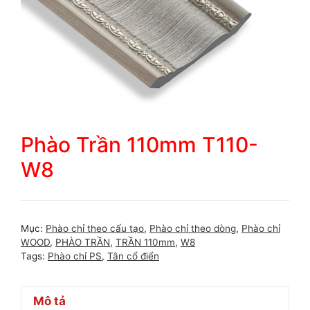
Phào Trần 110mm T110-
W8
Mục:
Phào chỉ theo cấu tạo
,
Phào chỉ theo dòng
,
Phào chỉ
WOOD
,
PHÀO TRẦN
,
TRẦN 110mm
,
W8
Tags:
Phào chỉ PS
,
Tân cổ điển
Mô tả