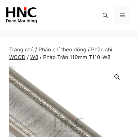
Skip
to
MEN
content
Trang chủ
/
Phào chỉ theo dòng
/
Phào chỉ
WOOD
/
W8
/ Phào Trần 110mm T110-W8