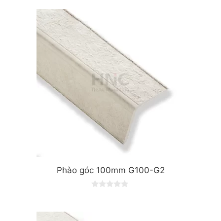
u
t
o
f
5
Phào góc 100mm G100-G2
0
o
u
t