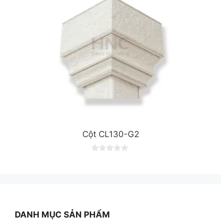
Cột CL130-G2
0
o
u
t
o
f
5
DANH MỤC SẢN PHẨM