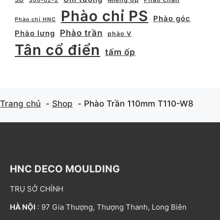
300-02-2
Phào chỉ PS
Phào góc
Phào chỉ HNC
Phào trần
Phào lưng
phào V
Tân cổ điển
tấm ốp
Trang chủ
Shop
Phào Trần 110mm T110-W8
HNC DECO MOULDING
TRỤ SỞ CHÍNH
HÀ NỘI
: 97 Gia Thượng, Thượng Thanh, Long Biên