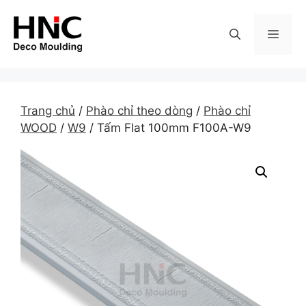
Skip
to
MEN
content
Trang chủ
/
Phào chỉ theo dòng
/
Phào chỉ
WOOD
/
W9
/ Tấm Flat 100mm F100A-W9