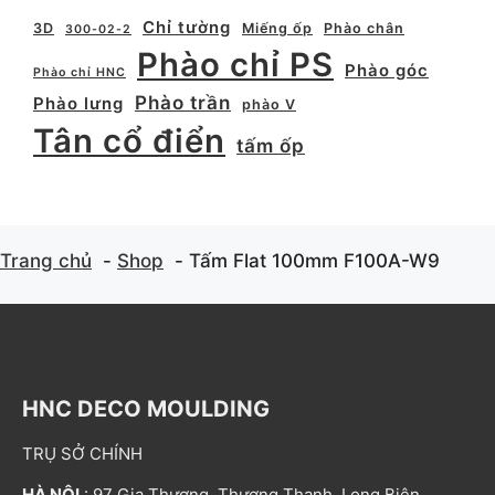
Chỉ tường
3D
Miếng ốp
Phào chân
300-02-2
Phào chỉ PS
Phào góc
Phào chỉ HNC
Phào trần
Phào lưng
phào V
Tân cổ điển
tấm ốp
Trang chủ
Shop
Tấm Flat 100mm F100A-W9
HNC DECO MOULDING
TRỤ SỞ CHÍNH
HÀ NỘI
: 97 Gia Thượng, Thượng Thanh, Long Biên