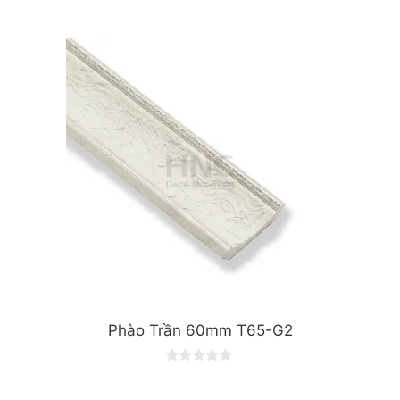
0
o
u
t
o
f
5
Phào Trần 60mm T65-G2
0
o
u