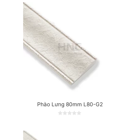
t
o
f
5
Phào Lưng 80mm L80-G2
0
o
u
t
o