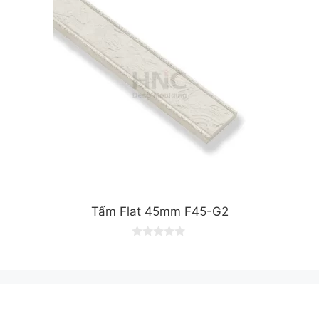
f
5
Tấm Flat 45mm F45-G2
0
o
u
t
o
f
5