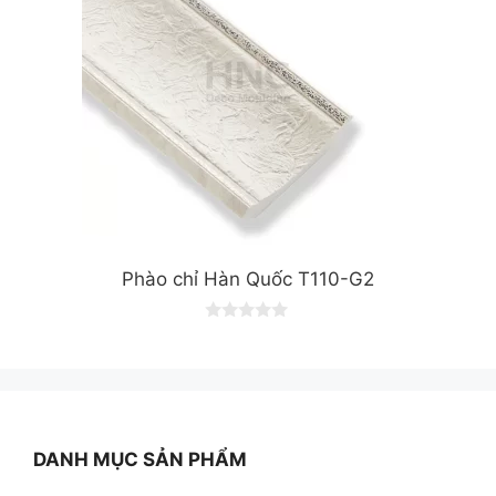
Phào chỉ Hàn Quốc T110-G2
0
o
u
t
o
f
5
DANH MỤC SẢN PHẨM