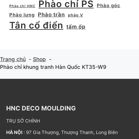
Phào chỉ PS
Phào góc
Phào chỉ HNC
Phào trần
Phào lưng
phào V
Tân cổ điển
tấm ốp
Trang chủ
Shop
Phào chỉ khung tranh Hàn Quốc KT35-W9
HNC DECO MOULDING
TRỤ SỞ CHÍNH
HÀ NỘI
: 97 Gia Thượng, Thượng Thanh, Long Biên