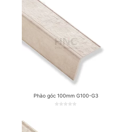
t
o
f
5
Phào góc 100mm G100-G3
0
o
u
t
o
f