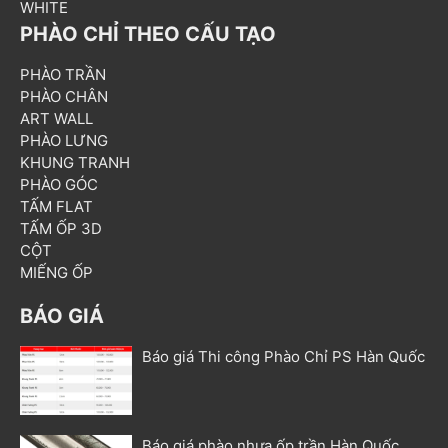
WHITE
PHÀO CHỈ THEO CẤU TẠO
PHÀO TRẦN
PHÀO CHÂN
ART WALL
PHÀO LƯNG
KHUNG TRANH
PHÀO GÓC
TẤM FLAT
TẤM ỐP 3D
CỘT
MIẾNG ỐP
BÁO GIÁ
Báo giá Thi công Phào Chỉ PS Hàn Quốc
Báo giá phào nhựa ốp trần Hàn Quốc