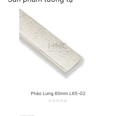
Phào Lưng 60mm L65-G2
0
o
u