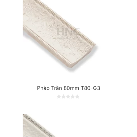
5
Phào Trần 80mm T80-G3
0
o
u
t
o
f
5