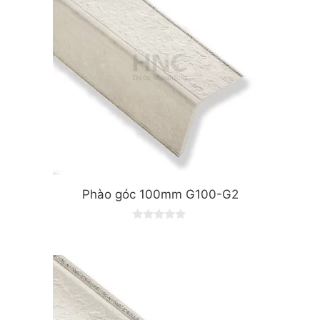
Phào góc 100mm G100-G2
0
o
u
t
o
f
5