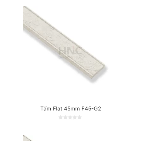
Tấm Flat 45mm F45-G2
0
o
u
t