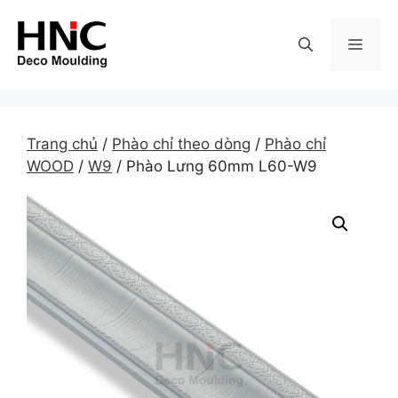
Skip
to
MEN
content
Trang chủ
/
Phào chỉ theo dòng
/
Phào chỉ
WOOD
/
W9
/ Phào Lưng 60mm L60-W9