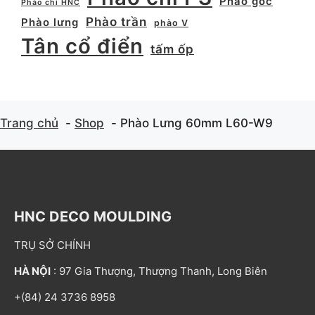
Phào góc
Phào chỉ HNC
Phào trần
Phào lưng
phào V
Tân cổ điển
tấm ốp
Trang chủ
Shop
Phào Lưng 60mm L60-W9
HNC DECO MOULDING
TRỤ SỞ CHÍNH
HÀ NỘI
: 97 Gia Thượng, Thượng Thanh, Long Biên
+(84) 24 3736 8958