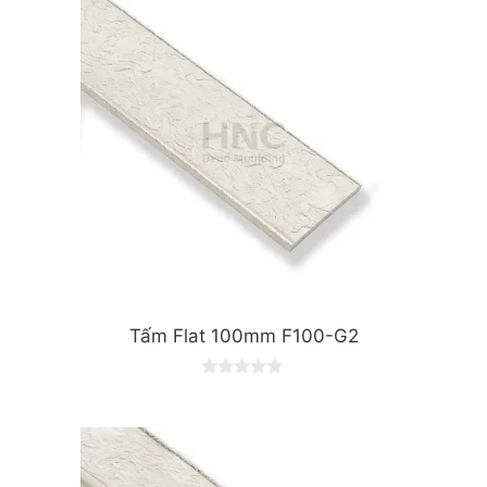
o
f
5
Tấm Flat 100mm F100-G2
0
o
u
t
o
f
5