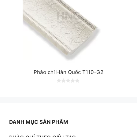
Phào chỉ Hàn Quốc T110-G2
0
o
u
t
o
f
5
DANH MỤC SẢN PHẨM