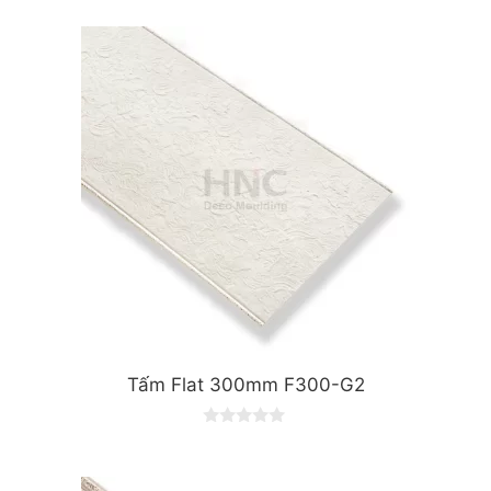
o
u
t
o
f
5
Tấm Flat 300mm F300-G2
0
o
u
t