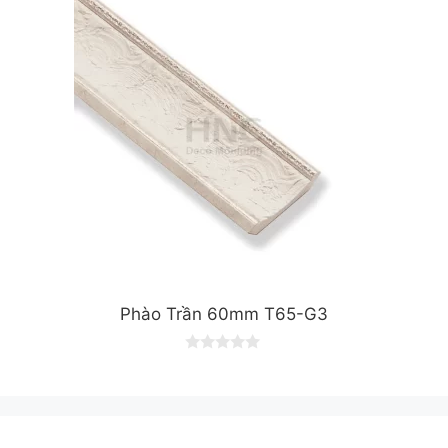
o
f
5
Phào Trần 60mm T65-G3
0
o
u
t
o
f
5