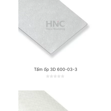
Tấm ốp 3D 600-03-3
0
o
u
t
o
f
5