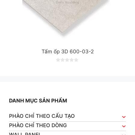
Tấm ốp 3D 600-03-2
0
o
u
t
o
f
5
DANH MỤC SẢN PHẨM
PHÀO CHỈ THEO CẤU TẠO
PHÀO CHỈ THEO DÒNG
WALL PANEL