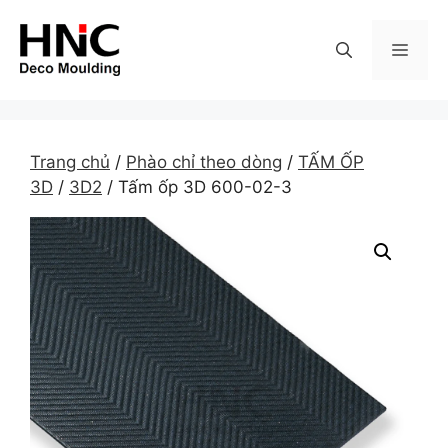
Skip
to
MEN
content
Trang chủ
/
Phào chỉ theo dòng
/
TẤM ỐP
3D
/
3D2
/ Tấm ốp 3D 600-02-3