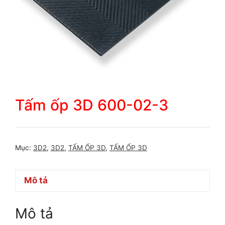
Tấm ốp 3D 600-02-3
Mục:
3D2
,
3D2
,
TẤM ỐP 3D
,
TẤM ỐP 3D
Mô tả
Mô tả