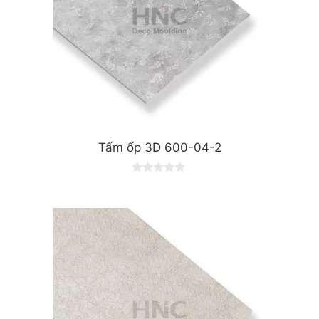
Tấm ốp 3D 600-04-2
0
o
u
t
o
f
5