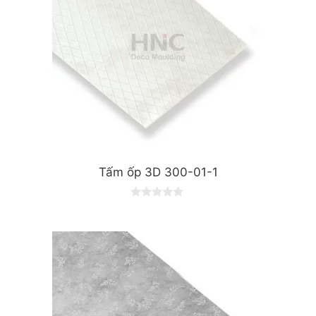
Tấm ốp 3D 300-01-1
0
o
u
t
o
f
5