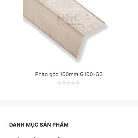
Phào góc 100mm G100-G3
0
o
u
t
o
f
5
DANH MỤC SẢN PHẨM