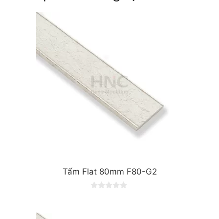
Tấm Flat 80mm F80-G2
0
o
u
t