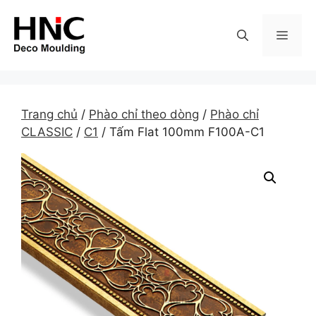
Skip
to
MEN
content
Trang chủ
/
Phào chỉ theo dòng
/
Phào chỉ
CLASSIC
/
C1
/ Tấm Flat 100mm F100A-C1