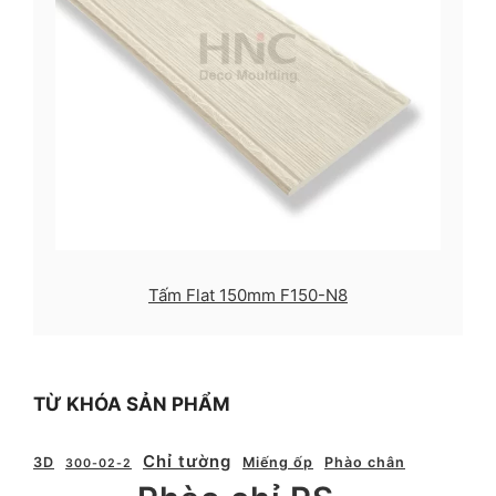
Tấm Flat 150mm F150-N8
TỪ KHÓA SẢN PHẨM
Chỉ tường
3D
Miếng ốp
Phào chân
300-02-2