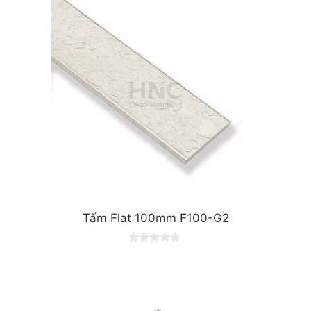
o
f
5
Tấm Flat 100mm F100-G2
0
o
u
t
o
f
5